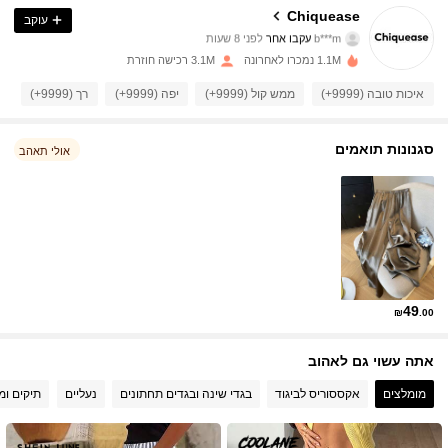
Chiquease
עוקב
b***m
עקבו אחר
לפני 8 שעות
i***u
גולשת
287K עוקבים
4.91
1.1M נמכרו לאחרונה
3.1M רכישה חוזרת
איכות טובה (9999+)
ממש קול (9999+)
יפה (9999+)
רך (9999+)
כמ
287K עוקבים
4.91
סגנונות תואמים
אולי תאהב
287K עוקבים
4.91
287K עוקבים
4.91
287K עוקבים
4.91
49
₪
.00
אתה עשוי גם לאהוב
287K עוקבים
4.91
מומלצים
אקססוריס לביגוד
בגדי שינה ובגדים תחתונים
נעליים
תיקים ומז
287K עוקבים
4.91