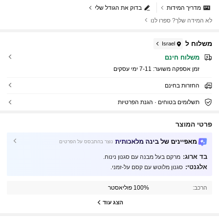
מדריך המידות
בדוק את הגודל שלי
לא המידה שלך? ספרו לנו
משלוח ל
Israel
משלוח חינם
זמן אספקה ​​משוער:
7-11 ימי עסקים
החזרות בחינם
תשלומים בטוחים · הגנת הפרטיות
פרטי המוצר
מאפיינים של בינה מלאכותית
נוצר בהתבסס על הפרטים
287K עוקבים
4.91
בד ארוג:
מרקם בעל מבנה עם סגנון נינוח.
אלגנטי:
סגנון מלוטש עם קסם על-זמני.
287K עוקבים
4.91
הרכב:
100% פוליאסטר
הצג עוד
287K עוקבים
4.91