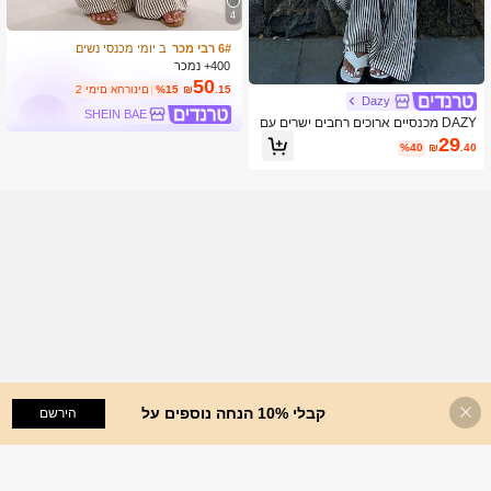
4
6# רבי מכר
ב יומי מכנסי נשים
400+ נמכר
50
.15
₪
%15
2 ימים אחרונים
Dazy
SHEIN BAE
DAZY מכנסיים ארוכים רחבים ישרים עם
קשירה במותן ופסים, סגנון יומיומי, לנשים
29
%40
₪
.40
קטות
קבלי 10% הנחה נוספים על
הוסף לעגלת הקניות
הירשם
%40 הנחה!