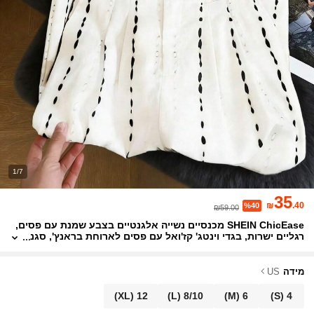
1/7
35
₪
.40
%40
₪59.00
SHEIN ChicEase מכנסיים נשייה אלגנטיים בצבע שמנת עם פסים,
רגליים ישרות, בגדי וינטג' קז'ואל עם פסים לארוחת בראנץ', סגנ
ון קוריאני אופנתי לעונות סתיו אביב/קיץ
מידה
US
(XL)
12
(L)
8/10
(M)
6
(S)
4