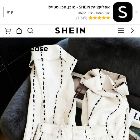
אפליקציית SHEIN - מוכן, הכן, סטייל!
×
קחו
שווה לנסות, שווה לקנות
(1,345)