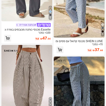
6
#כותנה אווירית
Easelle מכנסי כותנה מכובסים בגזרה ג
100+ נמכר
בוהה עם מותן ישר לנשים, אפור כהה
5
47
%4
₪
.04
SHEIN LUNE מכנסי קז'ואל עם פסים ומ
70+ נמכר
ותניים אלסטיים
37
%4
₪
.44