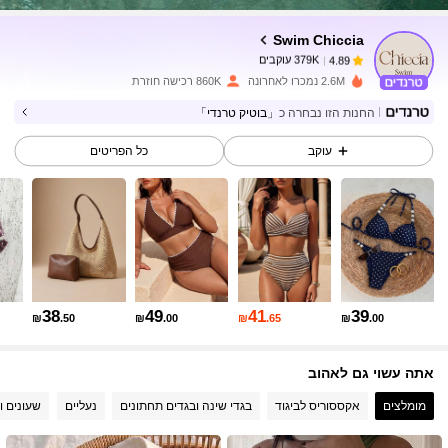
Swim Chiccia
379K עוקבים
4.89
o***3
שילם
לפני יום אחד
2.6M נמכרו לאחרונה
860K רכישה חוזרת
החנות הזו נבחרה כ
「בוטיק טרנדי」
379K עוקבים
4.89
עוקב
כל הפריטים
379K עוקבים
4.89
379K עוקבים
4.89
38
49
41
39
₪
.50
₪
.00
₪
.65
₪
.00
379K עוקבים
4.89
אתה עשוי גם לאהוב
379K עוקבים
4.89
מומלצים
אקססוריס לביגוד
בגדי שינה ובגדים תחתונים
נעליים
שעונים ו