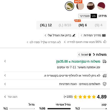
מידה
:
US
סטנדרטי
6 left
(XL)
12
(L)
8/10
(M)
6
(S)
4
מדריך המידות
בדוק את הגודל שלי
96%
מצא שזה תואם למידה
לא המידה שלך? ספרו לנו
משלוח ל
Israel
משלוח חינם(הזמנות ≥ ₪35.00)
זמן אספקה ​​משוער:
7-11 ימי עסקים
לא ניתן להחזיר או להחליף פריטים בקטגוריה זו.
תשלומים בטוחים · הגנת הפרטיות
4.89
(100+)
הצג עוד
קטן
גודל אמיתי
גדול
%1
%96
%3