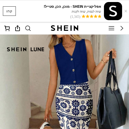
אפליקציית SHEIN - מוכן, הכן, סטייל!
×
קחו
שווה לנסות, שווה לקנות
(1,345)