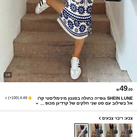
1/6
49
₪
.00
SHEIN LUNE גופייה כחולה בסגנון מינימליסטי קז'ו
)
100+
(
4.49
אל בשילוב עם סט שני חלקים של קרדיגן מכופ
תר וחצאית עם הדפס פרחוני רטרו, מתאים לא
ביב/קיץ
צבע: ריבוי צבעים