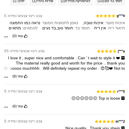
חומר בד טוב
(10)
לוגיסטיקה מהירה
(2)
שירות נהדר
(1)
יפה
(17)
צבע: ריבוי צבעים / מידה: S
g***h
איכות מוצר:
איכות
טובה,
נאמן לתמונות המוצר:
נראה
כמו
התמונה
תיאור ריח:
אין
ריח
חומר בד:
חומר
טוב,בד
נעים
לְהַתְאִים:
מתאים
עוזר
(0)
צבע: ריבוי צבעים / מידה: XS
j***a
I
love
it
,
super
nice
and
comfortable
.
Can
’
t
wait
to
style
it
❤️
The
material
really
good
and
worth
for
the
price
..
thank
you
soooo
muchhhh
.
Will
definitely
repeat
my
order
.
😍🥰❤️
Not
to
.
forget
the
fast
delivery
עוזר
(8)
צבע: ריבוי צבעים / מידה: S
r***5
😐😐😐😐😐😐
Top
is
loose
עוזר
(6)
צבע: ריבוי צבעים / מידה: S
m***2
.
Nice
quality
.
Thank
you
shein