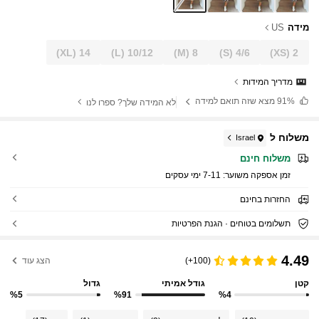
מידה
US
(XL)
14
(L)
10/12
(M)
8
(S)
4/6
(XS)
2
מדריך המידות
91%
מצא שזה תואם למידה
לא המידה שלך? ספרו לנו
משלוח ל
Israel
משלוח חינם
זמן אספקה ​​משוער:
7-11 ימי עסקים
החזרות בחינם
תשלומים בטוחים · הגנת הפרטיות
4.49
(100+)
הצג עוד
קטן
גודל אמיתי
גדול
%5
%91
%4