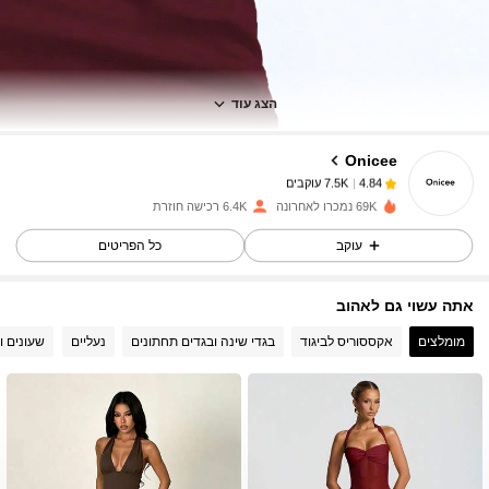
7.5K עוקבים
4.84
7.5K עוקבים
4.84
הצג עוד
Onicee
7.5K עוקבים
4.84
r***0
שילם
לפני יום אחד
69K נמכרו לאחרונה
6.4K רכישה חוזרת
7.5K עוקבים
4.84
עוקב
כל הפריטים
אתה עשוי גם לאהוב
7.5K עוקבים
4.84
מומלצים
אקססוריס לביגוד
בגדי שינה ובגדים תחתונים
נעליים
שעונים ו
7.5K עוקבים
4.84
7.5K עוקבים
4.84