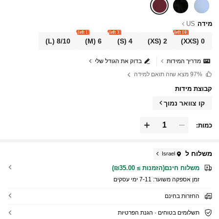
מידה
US
1 left
3 left
10 left
(L)
8/10
(M)
6
(S)
4
(XS)
2
(XXS)
0
מדריך המידות
בדוק את הגודל שלי
97%
מצא שזה תואם למידה
קבוצת מידות
קו צוואר נמוך
כמות:
משלוח ל
Israel
משלוח חינם(הזמנות ≥ ₪35.00)
זמן אספקה ​​משוער:
7-11 ימי עסקים
החזרות בחינם
תשלומים בטוחים · הגנת הפרטיות