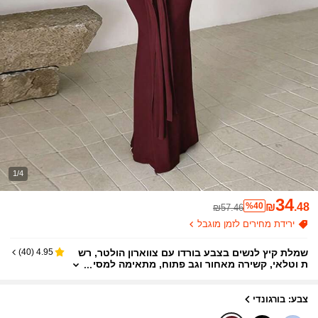
1/4
34
%40
₪
.48
₪57.46
ירידת מחירים לזמן מוגבל
שמלת קיץ לנשים בצבע בורדו עם צווארון הולטר, רש
)
40
(
4.95
ת וטלאי, קשירה מאחור וגב פתוח, מתאימה למסי
בה, מפגש, חופשה, חוף ואירועים אחרים
צבע: בורגונדי