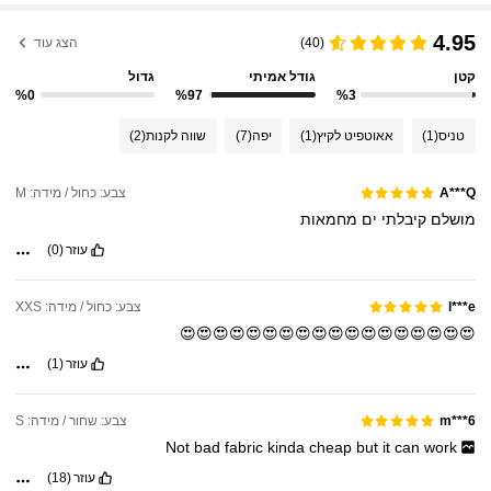
4.95
(40)
הצג עוד
קטן
גודל אמיתי
גדול
%0
%97
%3
טניס
(1)
אאוטפיט לקיץ
(1)
יפה
(7)
שווה לקנות
(2)
צבע: כחול / מידה: M
A***Q
מושלם
קיבלתי
ים
מחמאות
עוזר
(0)
צבע: כחול / מידה: XXS
l***e
😍😍😍😍😍😍😍😍😍😍😍😍😍😍😍😍😍😍
עוזר
(1)
צבע: שחור / מידה: S
m***6
Not
bad
fabric
kinda
cheap
but
it
can
work
עוזר
(18)