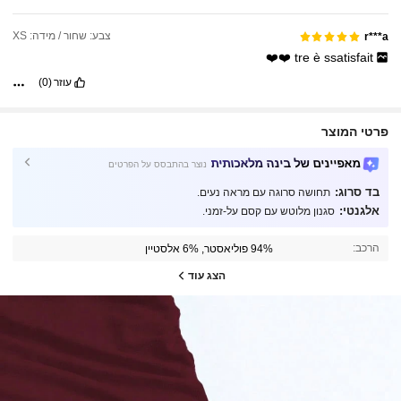
צבע: שחור / מידה: XS
r***a
❤️❤️
tre
è
ssatisfait
עוזר
(0)
פרטי המוצר
מאפיינים של בינה מלאכותית
נוצר בהתבסס על הפרטים
בד סרוג:
תחושה סרוגה עם מראה נעים.
אלגנטי:
סגנון מלוטש עם קסם על-זמני.
הרכב:
94% פוליאסטר, 6% אלסטיין
הצג עוד