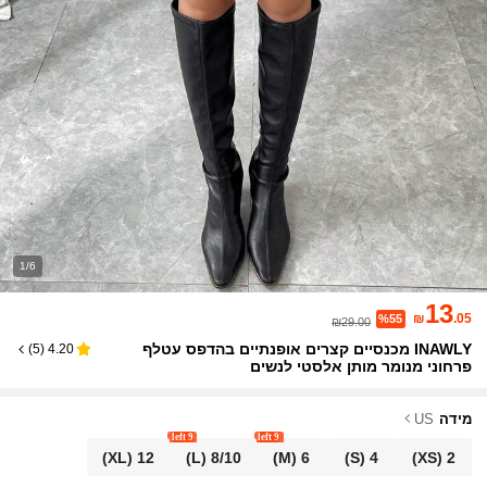
1/6
13
₪
.05
%55
₪29.00
INAWLY מכנסיים קצרים אופנתיים בהדפס עטלף
)
5
(
4.20
פרחוני מנומר מותן אלסטי לנשים
מידה
US
9 left
9 left
(XL)
12
(L)
8/10
(M)
6
(S)
4
(XS)
2