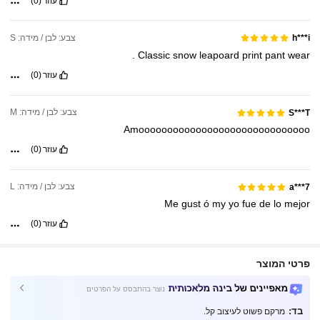
עוזר
(0)
צבע: לבן / מידה: S
h***i
.
Classic
snow
leapoard
print
pant
wear
עוזר
(0)
צבע: לבן / מידה: M
S***T
Amoooooooooooooooooooooooooooooo
עוזר
(0)
צבע: לבן / מידה: L
a***7
Me
gust
ó
my
yo
fue
de
lo
mejor
עוזר
(0)
פרטי המוצר
מאפיינים של בינה מלאכותית
נוצר בהתבסס על הפרטים
בד:
מרקם פשוט לעיצוב קל.