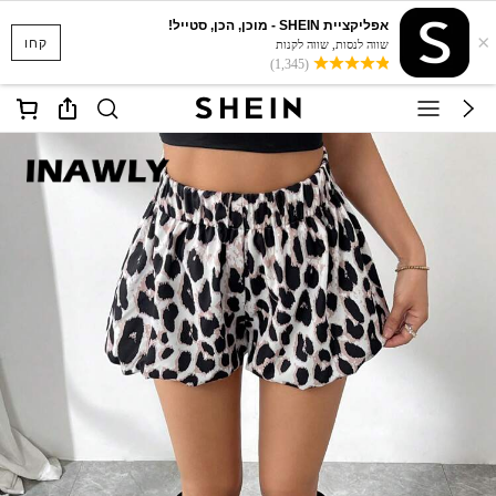
אפליקציית SHEIN - מוכן, הכן, סטייל!
×
קחו
שווה לנסות, שווה לקנות
(1,345)