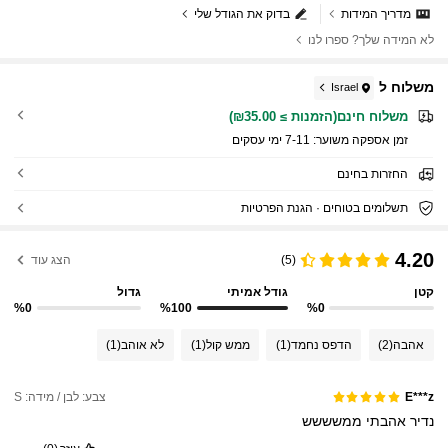
מדריך המידות
בדוק את הגודל שלי
לא המידה שלך? ספרו לנו
משלוח ל
Israel
משלוח חינם(הזמנות ≥ ₪35.00)
זמן אספקה ​​משוער:
7-11 ימי עסקים
החזרות בחינם
תשלומים בטוחים · הגנת הפרטיות
4.20
(5)
הצג עוד
קטן
גודל אמיתי
גדול
%0
%100
%0
אהבה
(2)
הדפס נחמד
(1)
ממש קול
(1)
לא אוהב
(1)
צבע: לבן / מידה: S
E***z
נדיר
אהבתי
ממשששש