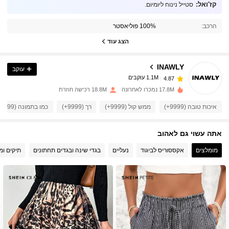
קז'ואל:
סטייל נינוח ליומיום.
1.1M עוקבים
4.87
הרכב:
100% פוליאסטר
1.1M עוקבים
4.87
הצג עוד
INAWLY
עוקב
1.1M עוקבים
4.87
e***2
שילם
לפני יום אחד
17.8M נמכרו לאחרונה
18.8M רכישה חוזרת
1.1M עוקבים
4.87
איכות טובה (9999+)
ממש קול (9999+)
רך (9999+)
כמו בתמונה (9999+)
אתה עשוי גם לאהוב
1.1M עוקבים
4.87
מומלצים
אקססוריס לביגוד
נעליים
בגדי שינה ובגדים תחתונים
תיקים ומז
1.1M עוקבים
4.87
1.1M עוקבים
4.87