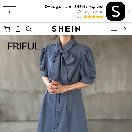
אפליקציית SHEIN - מוכן, הכן, סטייל!
×
קחו
שווה לנסות, שווה לקנות
(1,345)