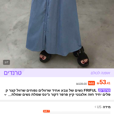
1/7
53
₪
.41
%51
₪109.00
FRIFUL נשים של צבע אחיד שרוולים נפוחים שרוול קצר ק
פלים יחיד חזה אלגנטי קיץ פרפר דקור ג'ינס שמלת נשים שמלת
קז'ואל בגדי נשים שמלות יום הולדת קיץ בגדי נשים בתוספת בג
דים רשמי
מידה
US
7 left