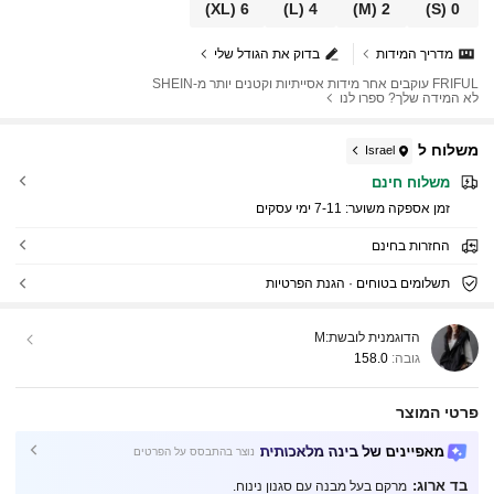
(XL)
6
(L)
4
(M)
2
(S)
0
מדריך המידות
בדוק את הגודל שלי
FRIFUL עוקבים אחר מידות אסייתיות וקטנים יותר מ-SHEIN
לא המידה שלך? ספרו לנו
משלוח ל
Israel
משלוח חינם
זמן אספקה ​​משוער:
7-11 ימי עסקים
החזרות בחינם
תשלומים בטוחים · הגנת הפרטיות
הדוגמנית לובשת:
M
גובה:
158.0
פרטי המוצר
מאפיינים של בינה מלאכותית
נוצר בהתבסס על הפרטים
בד ארוג:
מרקם בעל מבנה עם סגנון נינוח.