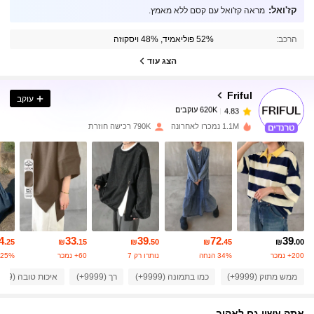
קז'ואל:
מראה קז'ואל עם קסם ללא מאמץ.
620K עוקבים
4.83
הרכב:
52% פוליאמיד, 48% ויסקוזה
הצג עוד
620K עוקבים
4.83
Friful
עוקב
620K עוקבים
4.83
t***5
שילם
לפני יום אחד
1.1M נמכרו לאחרונה
790K רכישה חוזרת
620K עוקבים
4.83
620K עוקבים
4.83
620K עוקבים
4.83
4
33
39
72
39
.25
₪
.15
₪
.50
₪
.45
₪
.00
200+ נמכר
34% הנחה
נותרו רק 7
60+ נמכר
25% הנחה
ממש מתוק (9999+)
כמו בתמונה (9999+)
רך (9999+)
איכות טובה (9999+)
620K עוקבים
4.83
אתה עשוי גם לאהוב