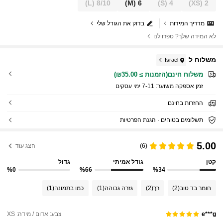
(L)
8/10
(M)
6
(S)
4
(XS)
2
מדריך המידות
בדוק את הגודל שלי
לא המידה שלך? ספרו לנו
משלוח ל
Israel
משלוח חינם(הזמנות ≥ ₪35.00)
זמן אספקה ​​משוער:
7-11 ימי עסקים
החזרות בחינם
תשלומים בטוחים · הגנת הפרטיות
5.00
(6)
הצג עוד
קטן
גודל אמיתי
גדול
%0
%66
%34
חומר בד טוב
(2)
רך
(2)
גזרה גבוהה
(1)
כמו בתמונה
(1)
צבע: אדום / מידה: XS
e***g