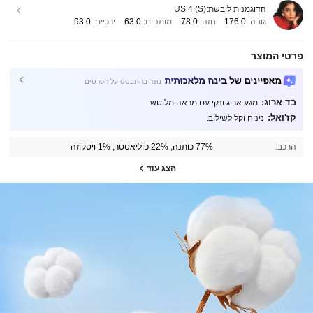
הדוגמנית לובשת:
US 4 (S)
גובה:
176.0
חזה:
78.0
מותניים:
63.0
ירכיים:
93.0
פרטי המוצר
מאפיינים של בינה מלאכותית
נוצר בהתבסס על הפרטים
בד ארוג:
מגע ארוג ונקי עם מראה מלוטש
קז'ואל:
נינוח וקל לשילוב.
הרכב:
77% כותנה, 22% פוליאסטר, 1% ויסקוזה
הצג עוד
252K עוקבים
4.84