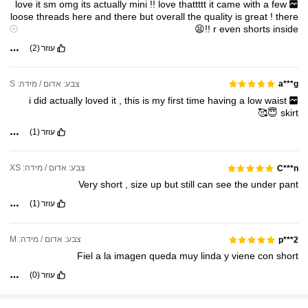
love
it
sm
omg
its
actually
mini
!!
love
thattttt
it
came
with
a
few
loose
threads
here
and
there
but
overall
the
quality
is
great
!
there
!!😫
r
even
shorts
inside
Product Quality:
good
for
the
price
Smell description:
no
smell
עוזר
(2)
Fabric material:
rly
soft
!
Fit:
great
omg
love
it
צבע: אדום / מידה: S
a***g
i
did
actually
loved
it
,
this
is
my
first
time
having
a
low
waist
😇🥰
skirt
עוזר
(1)
צבע: אדום / מידה: XS
C***n
Very
short
,
size
up
but
still
can
see
the
under
pant
עוזר
(1)
צבע: אדום / מידה: M
p***2
Fiel
a
la
imagen
queda
muy
linda
y
viene
con
short
עוזר
(0)