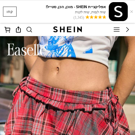
אפליקציית SHEIN - מוכן, הכן, סטייל!
×
קחו
שווה לנסות, שווה לקנות
(1,345)