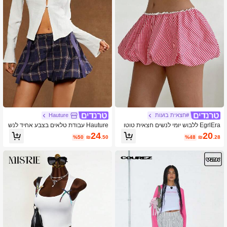
#חצאית בועות
Hauture
EgrlEra ללבוש יומי לנשים חצאית טוטו
Hauture עבודת טלאים בצבע אחיד לנש
משובצת בצבע אדום ולבן
ים חצאית A-קו פשוטה, קז'ואל וחג
24
20
%50
₪
.50
%48
₪
.28