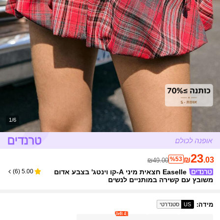
1/6
23
%53
₪
.03
₪49.00
Easelle חצאית מיני A-קו וינטג' בצבע אדום
)
6
(
5.00
משובץ עם קשירה במותניים לנשים
מידה
:
US
סטנדרטי
4 left