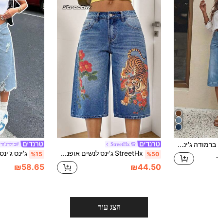
מכנסיים קצרים ברמודה ג'ינס לנשים, שטיפה בינונית, עיצוב כפתור קדמי, עם כיסים, מושלם להרכבי אביב (ללא חגורה) קיץ יומיומי, סגנון קליל
StreetHx
#בולדג'ור
StreetHx ג'ינס לנשים אופנת אביב/קיץ עם הדפס פרחוני ונמר
%15
%50
₪58.65
₪44.50
הצג עור