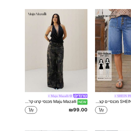
Maju Mazalli
SHEIN P
SHEIN PETITE מכנסיים קצרים מגניב בג'ינס באורך ברך לנשים, נשים קטות
Maju Mazalli מכנסי קרגו קז'ואל לנשים עם לולאות לחגורה, רופפים ורב-תכליתיים
NEW
₪99.00