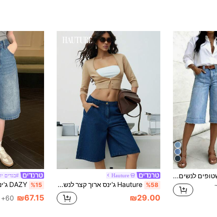
מכנסי ברמודה ג'ינס שטופים לנשים, עיצוב קאפרי ברגליים ישרות עם אלסטיות בינונית, קז'ואל ורב-שימושי לקיץ, סגנון ללא מאמץ, סגנון חופי
Hauture
#בגדים יו
Hauture ג'ינס ארוך קצר לנשים בגזרה נמוכה למשרד ביגוד יומיומי Old Money
%15
%58
₪67.15
₪29.00
60+ נמכר