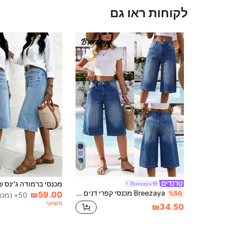
לקוחות ראו גם
4
Breezaya
Breezaya מכנסי קפרי דנים יומיומיים קז'ואל לנשים עם כיסים
₪59.00
%50
50+ נמכר
משוער
₪34.50