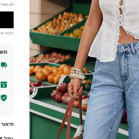
לא המידה
הרווח עד
משל
תיאור
גודל &