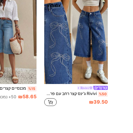
Rivivi
%15
Rivivi ג'ינס קצר רחב עם פרפרים ועיצוב ריינסטון לנשים, קז'ואל יומיומי, לנסיעות יומיומיות
%50
₪58.65
50+ נמכר
₪39.50