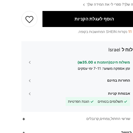
 שלך? ספרי לי את המידה שלך
הוסף לעגלת הקניות
11
נקודות SHEIN המחושבות בקופה.
וח ל
Israel
משלוח חינם(הזמנות ≥ ₪35.00)
זמן אספקה ​​משוער:
7-11 ימי עסקים
החזרות בחינם
אבטחת קניות
תשלומים בטוחים
הגנת הפרטיות
שורשי החתול,צמחים,קרנבלים
 כושר