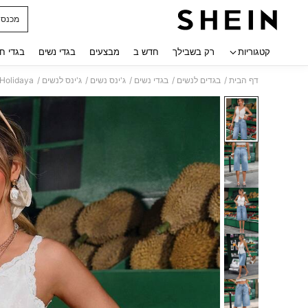
מכנס ג
 navigate search
קטגוריות
רק בשבילך
חדש ב
מבצעים
בגדי נשים
בגדי ח
/
/
/
/
/
דף הבית
בגדים לנשים
בגדי נשים
ג'ינס נשים
ג'ינס לנשים
SHEIN Holidaya ג'ינס קז'ואל בגז