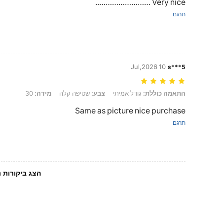
Very nice ……………………..
תרגם
10 Jul,2026
s***5
התאמה כוללת: גודל אמיתי, צבע: שטיפה קלה, מידה: 30
התאמה כוללת:
גודל אמיתי
צבע:
שטיפה קלה
מידה:
30
Same as picture nice purchase
תרגם
הצג ביקורות נ