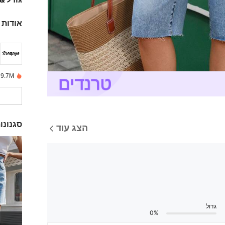
אודות 
9.7M נמכרו לאחרונה
סגנונו
הצג עוד
גדול
0%