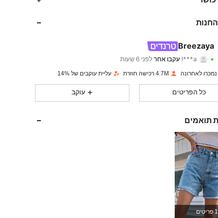
613K
11K
4.86
החנות
613K
11K
4.86
Breezaya
l***a
עקבו אחר
לפני 6 שעות
e***5
גולשת
613K
11K
4.86
4.7M רכישה חוזרת
עליית עוקבים של 14%
כל הפריטים
עוקב
613K
11K
4.86
ת תואמים
613K
11K
4.86
613K
11K
4.86
613K
11K
4.86
1 פריטים
613K
11K
4.86