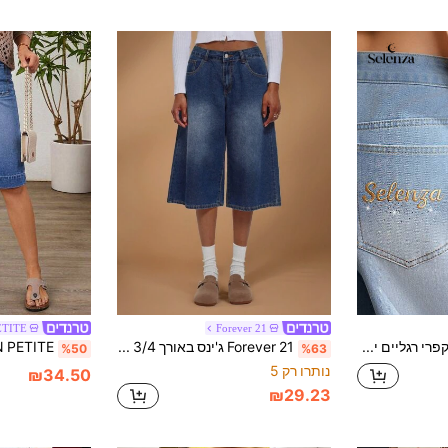
ETITE
Forever 21
Selenza ג'ינס קפרי רגליים ישרות בצבע אחיד אופנתי לנשים
Forever 21 ג'ינס באורך 3/4 עם כיס רופף לנשים
%50
%63
נותרו רק 5
₪34.50
₪29.23