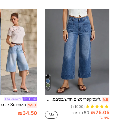
7
ג'ינס קפרי נשים חדש בכיבס, מכנסיים אופנתיים וסקסיים למראה יומיומי לאביב וסתיו
Selenza
%5
%50
(1000+)
₪75.05
50+ נמכר
₪34.50
משוער