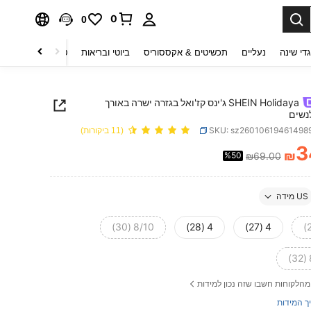
0
0
די שינה
נעליים
תכשיטים & אקססוריס
ביוטי ובריאות
טקסטיל לבית
ט
SHEIN Holidaya ג'ינס קז'ואל בגזרה ישרה באורך
נשים
SKU: sz26010619461498
(11 ביקורות)
3
₪
%50
₪69.00
PRICE AND AVAILABIL
US מידה
8/10 (30)
4 (28)
4 (27)
מהלקוחות חשבו שזה נכון למידות
ך המידות