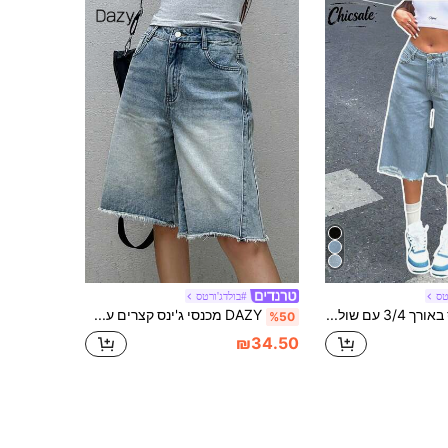
טס
#בולדג'ורטס
ג'ינס ג'ינס באורך 3/4 עם שוליים אסימטריים לנשים, קז'ואל קיץ
DAZY מכנסי ג'ינס קצרים עם כיסים ומכפלת שרופה לנשים
%50
₪34.50