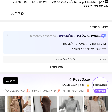
גולף
מהמם
רק
שימו
לב
לצבע
כי
שלי
הגיע
יותר
כהה
מהתמונה..
אשמח
ללייק
♥️♥️♥️👍🏻
עוזר
(2)
פרטי המוצר
מאפיינים של בינה מלאכותית
נוצר בהתבסס על הפרטים
בד:
מראה בד קלאסי, נוח ללבישה.
קז'ואל:
סטייל נינוח ליומיום.
123K עוקבים
4.86
הרכב:
100% פוליאסטר
123K עוקבים
4.86
הצג עוד
RosyDaze
עוקב
123K עוקבים
4.86
r***0
שילם
לפני יום אחד
250K רכישה חוזרת
עלייה במכירות 53%
עליית עוקבים של 100%
123K עוקבים
4.86
123K עוקבים