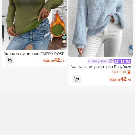
28
EMERY ROSE סוודר חם עם צווארון גול
ף בצבע אחיד לנשים, סתיו/חורף
42
%38
₪
.78
RosyDaze
RosyDaze סוודר סריג רך עם צווארון גול
ף, חולצות עם שרוולים ארוכים, סוודר סרו
נותרו רק 4
ג, סוודר סתיו-חורף
42
%38
₪
.78