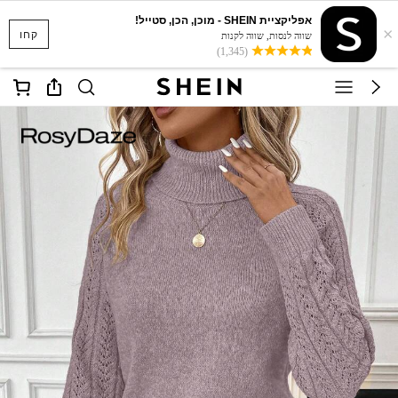
אפליקציית SHEIN - מוכן, הכן, סטייל!
×
קחו
שווה לנסות, שווה לקנות
(1,345)