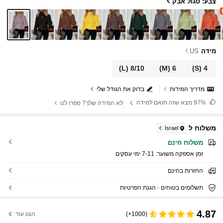
צבע: סגול אבק
מידה
US
(L)
8/10
(M)
6
(S)
4
מדריך המידות
בדוק את הגודל שלי
97%
מצא שזה תואם למידה
לא המידה שלך? ספרו לנו
משלוח ל
Israel
משלוח חינם
זמן אספקה ​​משוער:
7-11 ימי עסקים
החזרות בחינם
תשלומים בטוחים · הגנת הפרטיות
4.87
(1000+)
הצג עוד