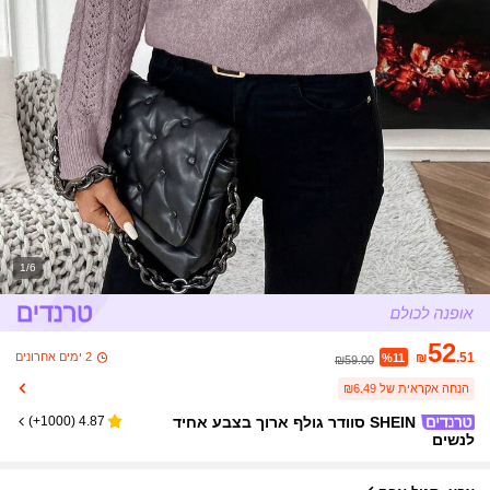
1/6
52
2 ימים אחרונים
₪
.51
%11
₪59.00
הנחה אקראית של ₪6.49
SHEIN סוודר גולף ארוך בצבע אחיד
)
1000+
(
4.87
לנשים