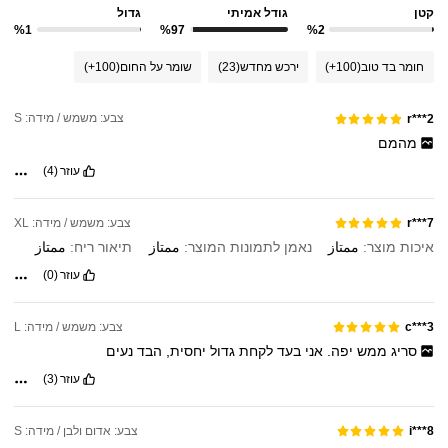
קטן
גודל אמיתי
גדול
%1
%97
%2
חומר בד טוב
(100+)
ירכש מחדש
(23)
שומר על החום
(100+)
צבע: משמש / מידה: S
r***2
מהמם
עוזר
(4)
צבע: משמש / מידה: XL
r***7
איכות מוצר:
ممتاز
נאמן לתמונות המוצר:
ممتاز
תיאור ריח:
ممتاز
עוזר
(0)
צבע: משמש / מידה: L
c***3
סריג
ממש
יפה.
אני
בעד
לקחת
גדול
יחסית,
הבד
נעים
עוזר
(3)
צבע: אדום ולבן / מידה: S
i***8