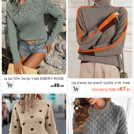
10
EMERY ROSE סוודר קז'ואל חלול עם צו
סוודר סריג אלגנטי לנשים עם צווארון גבו
וארון עגול בצבע אחיד לנשים, סתיו/חורף
49
₪
.00
ה, עיצוב צבעים חסומים וטלאים, לסתיו
67
.15
₪
%15
היום האחרון