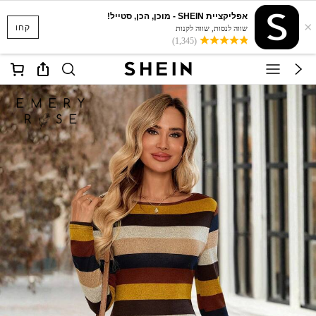
אפליקציית SHEIN - מוכן, הכן, סטייל!
×
קחו
שווה לנסות, שווה לקנות
(1,345)