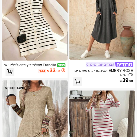
#בגדים יומיומיים
Franclia שמלת קיץ קז'ואל ללא שר
NEW
33
וולים לנשים עם הדפס פסים
EMERY ROSE אסימטרי כיס פשוט יסו
%14
₪
.50
70+ נמכר
דות שמלה
39
₪
.00