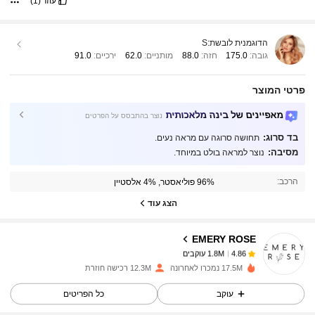
עוזר
(1)
הדוגמנית לובשת:
S
גובה:
175.0
חזה:
88.0
מותניים:
62.0
ירכיים:
91.0
פרטי המוצר
מאפיינים של בינה מלאכותית
נוצר בהתבסס על הפרטים
בד סרוג:
תחושה סרוגה עם מראה נעים.
1.8M עוקבים
4.86
מסיבה:
נוצר למראה בולט במיוחד.
הרכב:
96% פוליאסטר, 4% אלסטיין
1.8M עוקבים
4.86
הצג עוד
EMERY ROSE
1.8M עוקבים
4.86
o***a
שילם
לפני יום אחד
17.5M נמכרו לאחרונה
12.3M רכישה חוזרת
1.8M עוקבים
4.86
עוקב
כל הפריטים