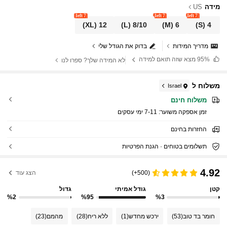
מידה
US
7 left
7 left
7 left
(XL)
12
(L)
8/10
(M)
6
(S)
4
מדריך המידות
בדוק את הגודל שלי
95%
מצא שזה תואם למידה
לא המידה שלך? ספרו לנו
משלוח ל
Israel
משלוח חינם
זמן אספקה ​​משוער:
7-11 ימי עסקים
החזרות בחינם
תשלומים בטוחים · הגנת הפרטיות
4.92
(500+)
הצג עוד
קטן
גודל אמיתי
גדול
%2
%95
%3
חומר בד טוב
(53)
ירכש מחדש
(1)
ללא ריח
(28)
מהמם
(23)