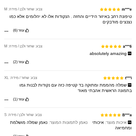
צבע: שחור ולבן / מידה: M
m***e
טיפונת
רחב
באיזור
הידיים
והחזה
.
הנקודות
אלו
לא
יהלומים
אלא
כמו
נצנצים
מודבקים
עוזר
(6)
צבע: שחור ולבן / מידה: M
a***6
absolutely
amazing
עוזר
(2)
צבע: שחור / מידה: XL
t***i
שמלה
מהממת
ומתוקה
בד
קטיפה
כזה
עם
נקודות
לבנות
גמו
בתמונה
הראשית
אהבתי
מאוד
עוזר
(1)
צבע: שחור ולבן / מידה: S
B***a
איכות מוצר:
איכותי
נאמן לתמונות המוצר:
נאמן
שמלה
מושלמת
ומחמיאה