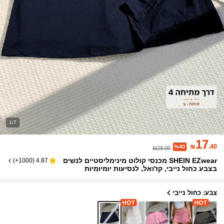
1/7
17
₪
.40
%40
₪29.00
SHEIN EZwear מכנסי קולוט מינימליסטיים לנשים
)
1000+
(
4.87
בצבע כחול נייבי, קז'ואל, לנסיעות יומיומיות
צבע: כחול נייבי