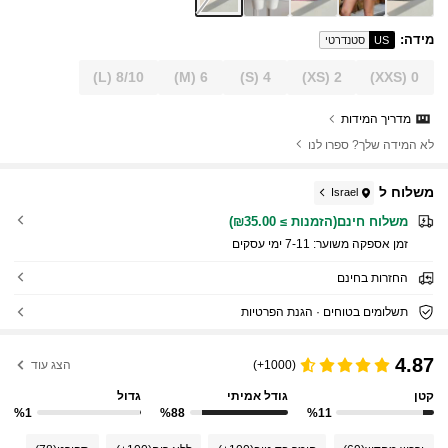
מידה
:
US
סטנדרטי
(L)
8/10
(M)
6
(S)
4
(XS)
2
(XXS)
0
מדריך המידות
לא המידה שלך? ספרו לנו
משלוח ל
Israel
משלוח חינם(הזמנות ≥ ₪35.00)
זמן אספקה ​​משוער:
7-11 ימי עסקים
החזרות בחינם
תשלומים בטוחים · הגנת הפרטיות
4.87
(1000+)
הצג עוד
קטן
גודל אמיתי
גדול
%1
%88
%11