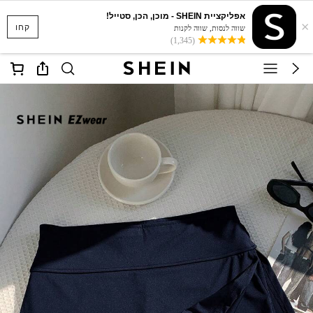
אפליקציית SHEIN - מוכן, הכן, סטייל!
×
קחו
שווה לנסות, שווה לקנות
(1,345)