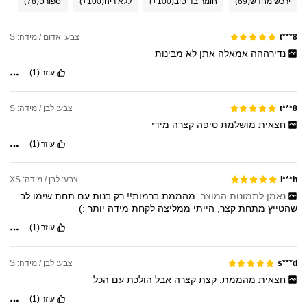
ירכש מחדש
(69)
חומר בד טוב
(100+)
ללא ריח
(100+)
ספורט
(78)
צבע: אדום / מידה: S
t***8
נדירההה
אמאלה
אתן
לא
מבינות
עוזר
(1)
צבע: לבן / מידה: S
t***8
חצאית
מושלמת
טיפה
קצרה
מידי
עוזר
(1)
צבע: לבן / מידה: XS
l***h
נאמן לתמונות המוצר:
מהממת
ברמות!!
רק
בנות
עם
תחת
שימו
לב
שהטייץ
מתחת
קצר,
הייתי
ממליצה
לקחת
מידה
יותר
:)
עוזר
(1)
צבע: לבן / מידה: S
s***d
חצאית
מהממת.
קצת
קצרה
אבל
הולכת
עם
הכל
עוזר
(1)