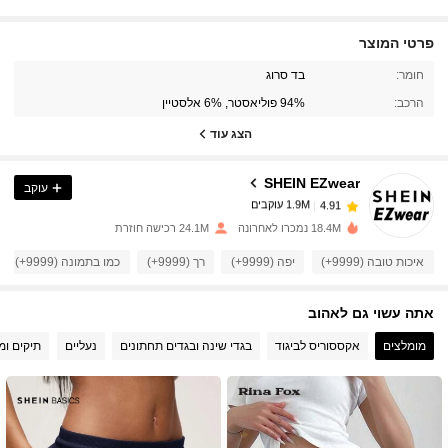
פרטי המוצר
1.9M עוקבים
4.91
חומר:
בד סרוג
הרכב:
94% פוליאסטר, 6% אלסטיין
1.9M עוקבים
4.91
הצג עוד
SHEIN EZwear
עוקב
1.9M עוקבים
4.91
7***n
שילם
לפני יום אחד
18.4M נמכרו לאחרונה
24.1M רכישה חוזרת
1.9M עוקבים
4.91
איכות טובה (9999+)
יפה (9999+)
רך (9999+)
כמו בתמונה (9999+)
אתה עשוי גם לאהוב
1.9M עוקבים
4.91
מומלצים
אקססוריס לביגוד
בגדי שינה ובגדים תחתונים
נעליים
תיקים ומז
1.9M עוקבים
4.91
1.9M עוקבים
4.91