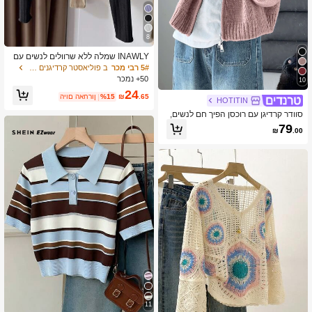
8
INAWLY שמלה ללא שרוולים לנשים עם
צעיף סרוג כיסוי-אפ
5# רבי מכר
ב פוליאסטר קרדיגנים לנשים
50+ נמכר
10
24
.65
₪
%15
היום האחרון
HOTITIN
סוודר קרדיגן עם רוכסן הפיך חם לנשים,
עונת סתיו/חורף, חזרה לבית הספר, סגנון
79
₪
.00
יומיומי
11