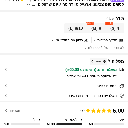
לנשים טופ צבעוני ארגייל סוודר סריג עם שרוולים
ארוכים בסגנון שנות ה-2000 טופ קז'ואל לנשים או
פנת רחוב טופ ליציאות לנשים יום ולנטיין חופשת אביב
נשים חזרה לבית הספר שיבה הביתה
מידה
US
8 left
6 left
(L)
8/10
(M)
6
(S)
4
מדריך המידות
בדוק את הגודל שלי
לא המידה שלך? ספרו לנו
משלוח ל
Israel
משלוח חינם(הזמנות ≥ ₪35.00)
זמן אספקה ​​משוער:
7-11 ימי עסקים
החזרות בחינם
תשלומים בטוחים · הגנת הפרטיות
5.00
(7)
הצג עוד
קטן
גודל אמיתי
גדול
%0
%100
%0