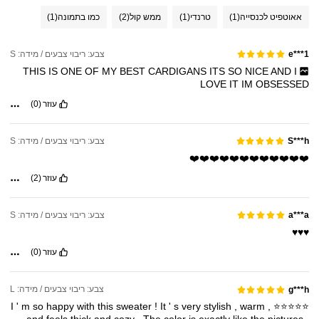
אאוטפיט לכנסייה
(1)
טרנדי
(1)
ממש קול
(2)
כמו בתמונה
(1)
צבע: ריבוי צבעים / מידה: S
e***1
THIS
IS
ONE
OF
MY
BEST
CARDIGANS
ITS
SO
NICE
AND
I
LOVE
IT
IM
OBSESSED
עוזר
(0)
צבע: ריבוי צבעים / מידה: S
S***h
❤️❤️❤️❤️❤️❤️❤️❤️❤️❤️❤️❤️
עוזר
(2)
צבע: ריבוי צבעים / מידה: S
a***a
♥️♥️♥️
עוזר
(0)
צבע: ריבוי צבעים / מידה: L
g***h
I
'
m
so
happy
with
this
sweater
!
It
'
s
very
stylish
,
warm
,
⭐⭐⭐⭐⭐