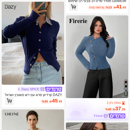
GlowEve סוודר סריג רב-צבעי רב-שימוש
י בסגנון אופנה אירופאי-אמריקאי חדש
41
.65
₪
%15
היום האחרון
Dazy SPICE
5
DAZY קרדיגן סרוג עם דש משובץ ושרוול
ארוך לנשים
45
%49
₪
.39
נותרו רק 2
37
%46
₪
.26
Firerie