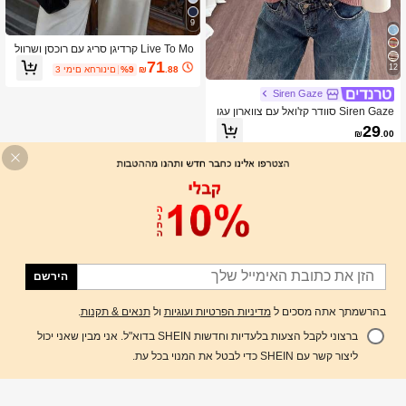
9
Live To Mo קרדיגן סריג עם רוכסן ושרוול
ארוך לנשים, סגנון עסקי קז'ואל לחורף, פר
71
12
.88
₪
%9
3 ימים אחרונים
יט חיוני לחזרה ללימודים וללבישה יומית
בסתיו
Siren Gaze
Siren Gaze סוודר קז'ואל עם צווארון עגו
ל וצבעים מנוגדים לנשים עם פסים ושרוול
29
₪
.00
ים עטלף
הירשם
בהרשמתך אתה מסכים ל
מדיניות הפרטיות ועוגיות
ול
תנאים & תקנות
.
ברצוני לקבל הצעות בלעדיות וחדשות SHEIN בדוא"ל. אני מבין שאני יכול
הוסף לעגלת הקניות
%53 הנחה!
ליצור קשר עם SHEIN כדי לבטל את המנוי בכל עת.