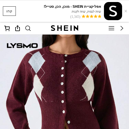
אפליקציית SHEIN - מוכן, הכן, סטייל!
×
קחו
שווה לנסות, שווה לקנות
(1,345)