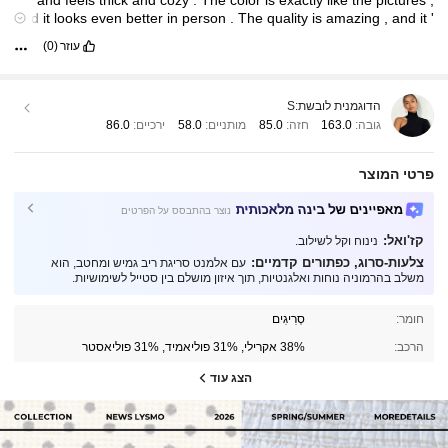
and
feels
thick
and
cozy
.
The
color
is
exactly
like
the
pictures
,
and
it
looks
even
better
in
person
.
The
quality
is
amazing
,
and
it
'
s
perfect
for
cold
weather
.
I
absolutely
love
it
and
highly
עוזר
(0)
!
recommend
it
הדוגמנית לובשת:
S
גובה:
163.0
חזה:
85.0
מותניים:
58.0
ירכיים:
86.0
פרטי המוצר
מאפיינים של בינה מלאכותית
נוצר בהתבסס על הפרטים
קז'ואל:
נינוח וקל לשילוב.
צלעות-סרוג, כפתורים קדמיים:
עם אלמנט סריגת ריב גמיש ומחטב, הוא
משלב בהרמוניה נוחות ואלגנטיות, תוך איזון מושלם בין סטייל לשימושיות.
חומר:
סְרִיגִים
הרכב:
38% אקרילי, 31% פוליאמיד, 31% פוליאסטר
הצג עוד