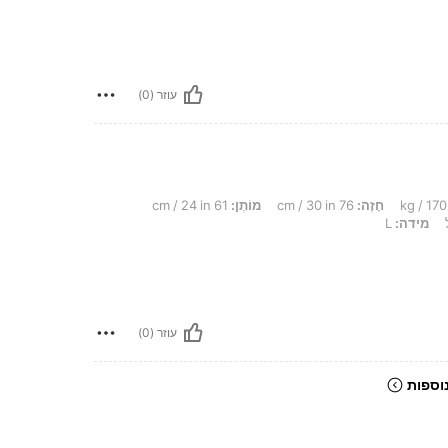
עוזר (0)
חָזֶה:
76 cm / 30 in
מוֹתֶן:
61 cm / 24 in
מידה:
L
עוזר (0)
וספות