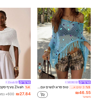
7
Zivah
MORI
טופ סרוג לנשים עם חיתוך אסימטרי בסגנון Y2K לאביב/קיץ, גזרה רפויה ונינוחה, מתאים לשילוב עם גופייה ומכנסיים קצרים, אידיאלי למסיבות, ליומיום, לחוף וללבוש רחוב, אסתטי
%5
3 ימים אחרונים
%4
₪46.55
₪27.84
600+ נמכר
משוער