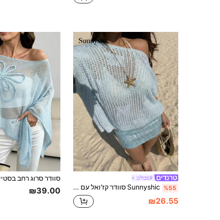
#מבולגן
Sunnyshic סוודר קז'ואל עם דוגמא חלולה לנשים, אופנתי לחופשה, מתאים ללבוש חוף באביב/קיץ. חופשת קיץ מושלמת.
%55
₪39.00
₪26.55