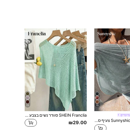
33
15
SHEIN Franclia סוודר נשים בצבע אחיד עם שרוולי עטלף חלולים ושוליים אסימטריים
מיומיים
Sunnyshic צעיף סריג רופף לנשים לחופשה חוף אי קז'ואל, אביב/קיץ
₪29.00