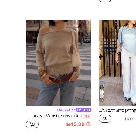
18
קרדיגן סרוג רחב אלגנטי ואופנתי, גזרה רחבה לנשים, קל משקל, יומיומי, לנסיעות ולחוף הים, סגנונות מגוונים לקיץ
Marisole
סוודר נשים Marisole בעיצוב אלגנטי שיקי, עם צווארון אלכסוני, שרוולים ארוכים ומות גזור, רשמי, לפסטיבלים, לכל העונות
%7
₪45.39