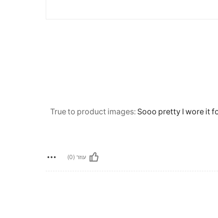
True to product images
:
Sooo pretty I wore it 
עוזר (0)