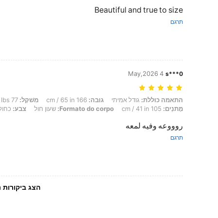
Beautiful and true to size
תרגם
4 May,2026
s***0
התאמה כוללת: גודל אמיתי, גובה: 166 cm / 65 in, מִשׁקָל: 77 kg / 170 lbs, חָזֶה: 76 cm / 30 in, מוֹתֶן: 61 cm / 24 in, מָתנַיִם: 105 cm / 41 in, Formato do corpo: שעון חול, צבע: כחול, מידה: L
התאמה כוללת:
גודל אמיתי
גובה:
166 cm / 65 in
מִשׁקָל:
77 kg / 170 lbs
מָתנַיִם:
105 cm / 41 in
Formato do corpo:
שעון חול
צבע:
כחול
روووعه وفيه لمعه
תרגם
הצג ביקורות נ