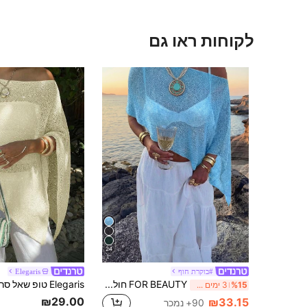
לקוחות ראו גם
24
#בוקרת חוף
Elegaris
FOR BEAUTY חולצת סריג קיץ חדשה לנשים, סגנון קז'ואל, צבע כחול חלק, כיסוי רחב עם כתפיים חשופות, סגנון בוהמי, מתאימה לחוף ולחופשה
%15
3 ימים אחרונים
₪29.00
₪33.15
90+ נמכר