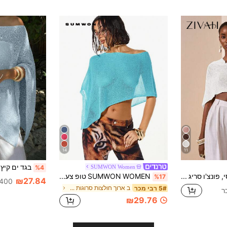
14
11
SUMWON Women
%4
Zivah צעיף סקסי, פונצ'ו סריג רב-תכליתי, צווארון V בסגנון נופש עם רצועות ספגטי, טופ בעיצוב כתפיים אסימטרי
SUMWON WOMEN טופ צעיף אסימטרי במסרגה אחת עם נצנצים ועיצוב סגור של הכתפיים טופ לחוף הים, פסטיבל קיץ
%17
₪27.84
400+ נמכר
ב ארוך חולצות סרוגות לנשים
5# רבי מכר
₪29.76