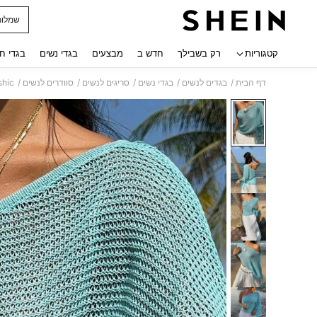
שמלות
 navigate search
קטגוריות
רק בשבילך
חדש ב
מבצעים
בגדי נשים
בגדי ח
/
/
/
/
/
דף הבית
בגדים לנשים
בגדי נשים
סריגים לנשים
סוודרים לנשים
Sunnyshic חולצת צעיף סרוגה, אופנתית 