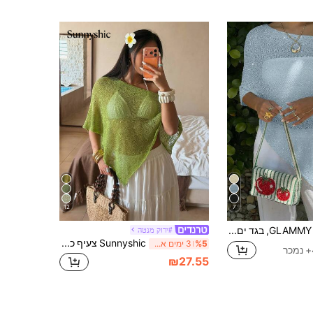
12
7
בגד ים קיץ GLAMMY, בגד ים סקסי לנשים בסגנון Y2K עם נצנצים, שוליים חלולים בצבע אחיד, טופ סריג קל משקל, מכפלת אסימטרית. צעיף חוף מינימליסטי לבן/בז', מתאים לטיולי אביב/קיץ, פסטיבלי מוזיקה, קונצרטים קאנטרי, סגנון רחוב יומי
#ירוק מנטה
Sunnyshic צעיף כיסוי סריג קל משקל וקליל בצבע ירוק לנשים עם שוליים חלולים, מתאים לחופשת קיץ
%5
3 ימים אחרונים
₪27.55