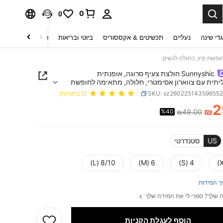
0
0
די שינה
נעליים
תכשיטים & אקססוריס
ביוטי ובריאות
טקסטיל לבית
ט
Sunnyshic חולצת צעיף סרוגה, אופנתית
יתית עם צווארון אסימטרי, חלולה, מתאימה לחופשת
ולה לנשים
SKU: sz26022514359655
(5 ביקורות)
2
₪
%40
₪49.00
PRICE AND AVAILABIL
US
סטנדרטי
8/10 (L)
6 (M)
4 (S)
ך המידות
 שלך? ספרי לי את המידה שלך
הוסף לעגלת הקניות