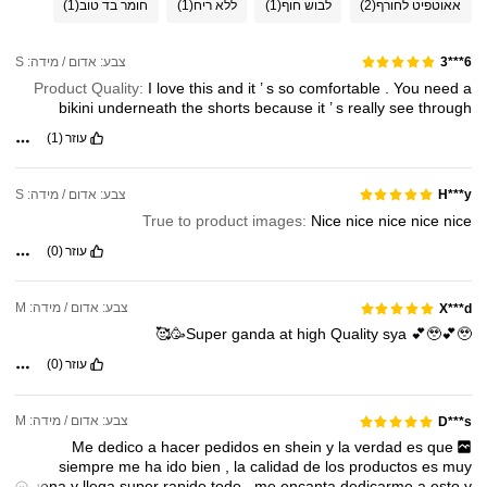
אאוטפיט לחורף
(2)
לבוש חוף
(1)
ללא ריח
(1)
חומר בד טוב
(1)
צבע: אדום / מידה: S
6***3
Product Quality:
I
love
this
and
it
’
s
so
comfortable
.
You
need
a
bikini
underneath
the
shorts
because
it
’
s
really
see
through
עוזר
(1)
צבע: אדום / מידה: S
H***y
True to product images:
Nice
nice
nice
nice
nice
עוזר
(0)
צבע: אדום / מידה: M
X***d
Super
ganda
at
high
Quality
sya
💕🥹💕🥹🥳🥰
עוזר
(0)
צבע: אדום / מידה: M
D***s
Me
dedico
a
hacer
pedidos
en
shein
y
la
verdad
es
que
siempre
me
ha
ido
bien
,
la
calidad
de
los
productos
es
muy
buena
y
llega
super
rapido
todo
,
me
encanta
dedicarme
a
esto
y