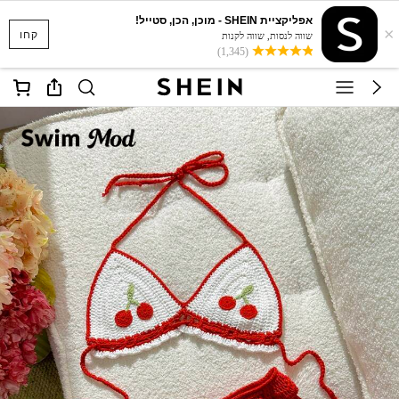
אפליקציית SHEIN - מוכן, הכן, סטייל!
×
קחו
שווה לנסות, שווה לקנות
(1,345)