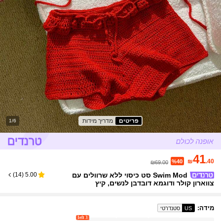
פריטים
מדריך מידות
1/6
41
₪
.40
%40
₪69.00
Swim Mod סט כיסוי ללא שרוולים עם
)
14
(
5.00
צווארון קולר ודוגמא דובדבן לנשים, קיץ
מידה
:
US
סטנדרטי
3 left