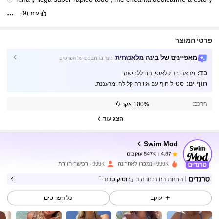
es
que
a
mis
clientas
les
gusta
mucho
porque
los
precios
no
עוזר
(9)
estan
tan
elevados
10
/
10
פרטי המוצר
מאפיינים של בינה מלאכותית
נוצר בהתבסס על הפרטים
בד:
מראה בד קלאסי, נוח ללבישה.
547K עוקבים
4.87
חוף ים:
סטייל חוף עם אווירה קלילה ומרעננת.
הרכב:
100% אקרילי
547K עוקבים
4.87
הצג עוד
Swim Mod
547K עוקבים
4.87
m***2
שילם
לפני יום אחד
999K+ נמכרו לאחרונה
999K+ רכישה חוזרת
החנות הזו נבחרה כ
「בוטיק טרנדי」
547K עוקבים
4.87
עוקב
כל הפריטים
547K עוקבים
4.87