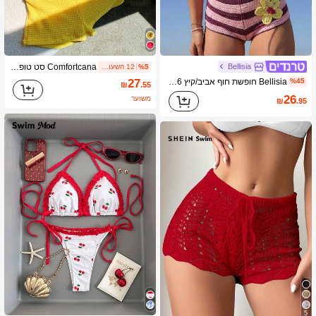
Comfortcana סט טופ ומכנסיים קצרים עם צווארון קולר לנשים בעיצוב דובדבן לחופשה
Bellisia
%5
12 השעות האחרונות
Bellisia חופשת חוף אביב/קיץ 2026 לנשים, סקסית, מתוקה ומתוקה, ביקיני משולש פרחוני בעבודת יד במסרגה אחת ומכנסיים קצרים נוחים, מתאים לחופשה בחוץ, חוף, חופשת חוף. בגדי ים חדשים לנשים 2026, מגיעים לבית הספר, מתאים לחופשה, דייט, תה מנחה, מערבי, שייט, חוף, אי, טיול בכביש, כל עונות השנה, פסטיבל מוזיקה, חופשת בוהו, חופשה בוהמית, אביב וקיץ רגועים, מערבי בוהו, בגד ים אלגנטי לנשים, בגד ים תוסס עם הדפסים צבעוניים לחג. בגד ים לנשים 2 חלקים, בגד ים Y2k, מבחר אביב-קיץ.
27
%45
₪
.55
26
משוער
₪
.95
5