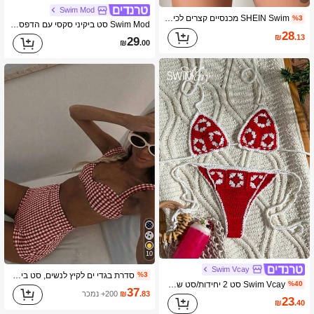
Swim Mod
SHEIN Swim מכנסיים קצרים לכיסוי חוף, צבע אחיד לנשים
%3
Swim Mod סט ביקיני סקסי עם הדפס דובדבן חמוד וקשירה בגזרה משולשת לנשים
28
₪
.13
29
₪
.00
10
Swim Vcay
סדרת בגדי ים לקיץ לנשים, סט ביקיני 2 חלקים משובץ רטרו עם רצועה רחבה וחלק תחתון גבוה, אידיאלי לחופשת חוף אדום
%3
Swim Vcay סט 2 יחידות/סט של ביקיני וסריגה לחוף הים באביב/קיץ עם גזרה פרחונית אדומה וגזרה ללא גב ומכפלת קפלים
%40
37
.83
₪
200+ נמכר
23
₪
.40