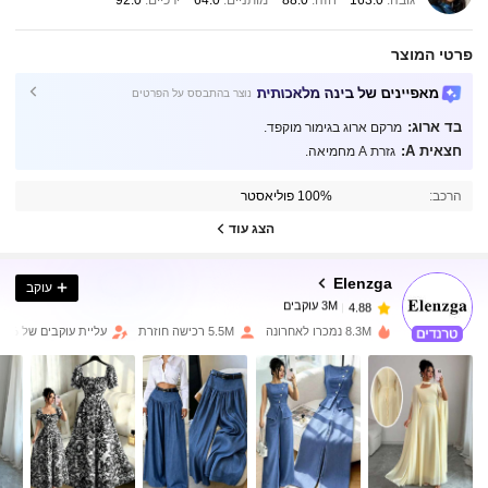
גובה:
163.0
חזה:
88.0
מותניים:
64.0
ירכיים:
92.0
פרטי המוצר
מאפיינים של בינה מלאכותית
נוצר בהתבסס על הפרטים
בד ארוג:
מרקם ארוג בגימור מוקפד.
חצאית A:
גזרת A מחמיאה.
3M עוקבים
4.88
הרכב:
100% פוליאסטר
3M עוקבים
4.88
הצג עוד
Elenzga
עוקב
3M עוקבים
4.88
y***7
שילם
לפני יום אחד
8.3M נמכרו לאחרונה
5.5M רכישה חוזרת
עליית עוקבים של 14%
3M עוקבים
4.88
3M עוקבים
4.88