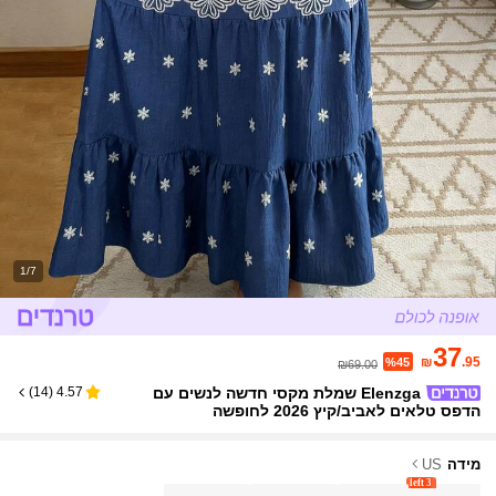
1/7
37
₪
.95
%45
₪69.00
Elenzga שמלת מקסי חדשה לנשים עם
)
14
(
4.57
הדפס טלאים לאביב/קיץ 2026 לחופשה
מידה
US
3 left