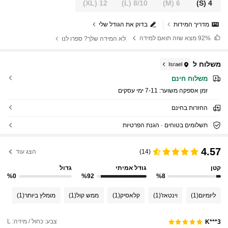
(XL)
12
(L)
8/10
(M)
6
(S)
4
מדריך המידות
בדוק את הגודל שלי
92%
מצא שזה תואם למידה
לא המידה שלך? ספרו לנו
משלוח ל
Israel
משלוח חינם
זמן אספקה ​​משוער:
7-11 ימי עסקים
החזרות בחינם
תשלומים בטוחים · הגנת הפרטיות
4.57
(14)
הצג עוד
קטן
גודל אמיתי
גדול
%0
%92
%8
ליומיום
(1)
וינטאז'
(1)
קלאסיק
(1)
ממש קול
(1)
מומלץ ביותר
(1)
צבע: כחול / מידה: L
K***3