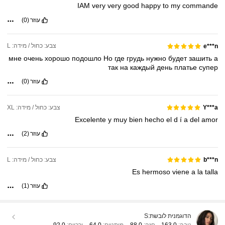
IAM
very
very
good
happy
to
my
commande
עוזר
(0)
צבע: כחול / מידה: L
e***n
мне
очень
хорошо
подошло
Но
где
грудь
нужно
будет
зашить
а
так
на
каждый
день
платье
супер
עוזר
(0)
צבע: כחול / מידה: XL
Y***a
Excelente
y
muy
bien
hecho
el
d
í
a
del
amor
עוזר
(2)
צבע: כחול / מידה: L
b***n
Es
hermoso
viene
a
la
talla
עוזר
(1)
הדוגמנית לובשת:
S