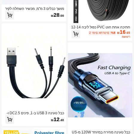
מושך כבלים 3 מ"מ, מכשיר השחלה לקיר
ניילון פיברגלס שחור, מוביל כבלים חשמלי
28
₪
.00
וכלי עזר משיכה, 30/35/40 מטר
חתיכה אחת חוט PVC כפול ליבה 12-14
16
-16-18 AWG, מתח נמוך 12V/אלומיניום
.65
₪
%8
2 ימים אחרונים
מצופה נחושת (CCA)/גמיש/כפול ליבה, מ
משוער
תאים לרכב, פסי LED, גופי תאורה, סירות
וכו'.
כבל טעינה USB 3 ב-1, פינים DC2.5 ו-
DC2.0, מתאים להפעלת מברשת ניקוי פ
12
₪
.40
נים, מכשיר יופי ומכשירים קטנים אחרים
כבל טעינה מהירה במיוחד 120W מ-US