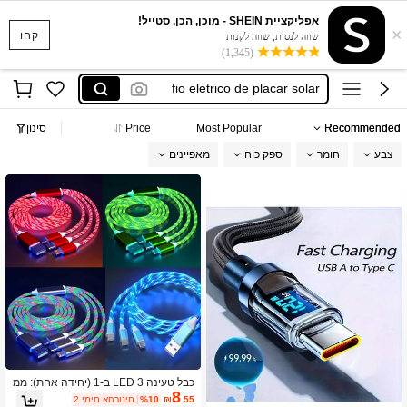
אפליקציית SHEIN - מוכן, הכן, סטייל!
×
fio elétrico 4 mm 100 m
קחו
שווה לנסות, שווה לקנות
(1,345)
fio de energia 4 milímetro
fio eletrico de placar solar
fio de energia 6 milimetro
Recommended
Most Popular
Price
סינון
fio eletrico 6 mm 100metros
צבע
חומר
ספק כוח
מאפיינים
fio elétrico 4 mm 100 m
fio de energia 4 milímetro
כבל טעינה LED 3 ב-1 (יחידה אחת): ממ
8
שקי Type-C, Lightning, Micro USB - מ
.55
₪
%10
2 ימים אחרונים