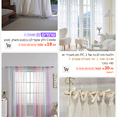
Cirelle
Cirelle וילון שקוף לבן בסגנון פשתן, סגנון
19
יפני/וינטג' לסלון/חדר שינה/קפה, שקוף
.44
₪
%20
3 ימים אחרונים
וילונות גזה לבנה של 1 PC הם מעבירי או
ר אך אינם שקופים. מסכי חלונות לחלונות
6# רבי מכר
ב יומי פאנלים שקופים
מפרץ, מרפסת לסלון, נגד שריטות חתולי
90+ נמכר
ם, וילונות טול לבנים ברמה גבוהה
30
.96
₪
%10
3 ימים אחרונים
משוער