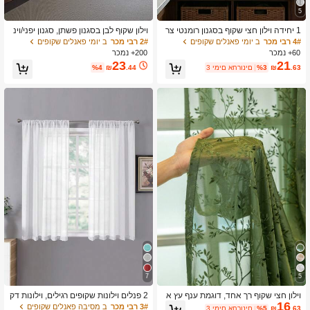
5
1 יחידה וילון חצי שקוף בסגנון רומנטי צר
וילון שקוף לבן בסגנון פשתן, סגנון יפני/וינ
פתי, עם גימור תחרה מחרוזים, 100% רש
טג' לסלון/חדר שינה/קפה, שקוף
4# רבי מכר
ב יומי פאנלים שקופים
2# רבי מכר
ב יומי פאנלים שקופים
ת פוליאסטר, עיצוב כיס מוט גלי, וילון דקו
60+ נמכר
200+ נמכר
רטיבי מתכוונן מתאים לסלון, חדר שינה,
23
21
.63
₪
%3
3 ימים אחרונים
.44
₪
%4
מרפסת, סגנון קלאסי, ניתן לכביסה במכונ
ה, מתאים לשימוש עונתי, עיצוב כיס מוט,
ללא בטנה, חצי שקוף, סגנון כפרי, איכות
פרימיום, עיצוב כיס מוט, מתאים ללוח וילו
ן דלת, ארוג, רקום, סיב פוליאסטר, שיטת
תלייה, משקל בד 100-120 גרם
7
5
וילון חצי שקוף רך אחד, דוגמת ענף עץ א
2 פנלים וילונות שקופים רגילים, וילונות דק
16
קארד פלוקס, וילון חלון ירוק לחדר שינה,
ורטיביים ניתנים להסרה לסינון אור לחדר
3# רבי מכר
ב מסיבה פאנלים שקופים
.63
₪
%5
3 ימים אחרונים