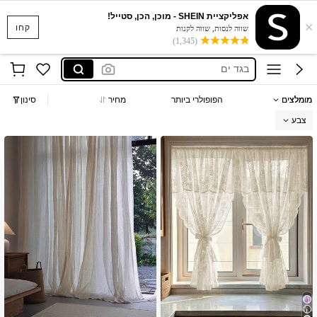
סקוישים
אפליקציית SHEIN - מוכן, הכן, סטייל!
×
anewsta שמלות
קחו
שווה לנסות, שווה לקנות
(1,345)
בגד ים
חצאיות
חולצות נשים
מומלצים
הפופולרי ביותר
מחיר
סינון
סקוישים
צבע
anewsta שמלות