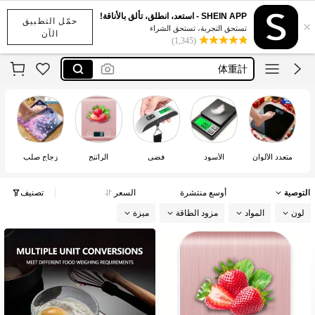
計量器
SHEIN APP - استعد، انطلق، تألق بالأناقة!
حمّل التطبيق
×
pet weighing scale
تستحق التجربة، تستحق الشراء
الآن
(1,345)
体重計
weight machine
スーツケース はかり
計量器
pet weighing scale
متعدد الألوان
الأسود
فضي
الراتنج
زجاج صلب
التوصية
أوسع منتشرة
السعر
تصنيف
لون
المواد
مزود الطاقة
ميزة