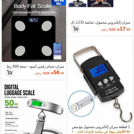
ميزان إلكتروني محمول، شاشة LCD، ال
حد الأقصى للوزن 50 كجم/110 رطل، منا
17
.55
₪
%10
مقدر
سب للحقائب والأمتعة والحقائب السفر،
قدرة الوزن
ميزان حمام رقمي أسود - سعة 400 رط
ل، شاشة LCD، عرض درجة الحرارة الدا
56
.16
₪
%10
مقدر
خلية، بدون بطارية مرفقة، يتطلب بطاريت
ين AA، تصميم حديث، مناسب للاستخدام
المنزلي، دقيق ومتين، ميزان صحي تلقائ
ي
1 قطعة ميزان إلكتروني محمول مع مس
طرة، ميزان رقمي متعدد الوظائف عالي ا
5# الأفضل مبيعا
في شاشة الإضاءة الخلفية موازين الوزن