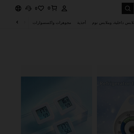
0
0
لابس داخلية، وملابس نوم
أحذية
مجوهرات واكسسوارات
الصحة & الجمال