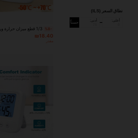
نطاق السعر (ILS)
أعلى:
أدنى:
حسناً
%8-
₪18.40
مقدر