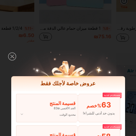
1/3 قطع ميزان حرارة ورطوبة رقمي LCD مع إضاءة خلفية، محطة مراقبة درجة الحرارة والرطوبة الداخلية للمنزل وغرفة الطفل
1 قطعة ميزان حمام عالي الدقة مع عرض درجة الحرارة، وظيفة العرض الرقمي، يعمل بالبطارية باستخدام بطاريات AAA (البطاريات غير مشمولة)، بنفسجي أورورا - شاشة LCD مضيئة، تصميم دائري، سعة 400 رطل، سطح زجاج مقسى
%11-
%8-
₪6.50
₪75.16
مقدر
عروض خاصة لأجلك فقط
مستخدم جديد
63
قسيمة المنتج
‎%
الحد الأقصى ₪83
بدون حد أدنى للشراء!
محدود الوقت
مستخدم جديد
قسيمة المنتج