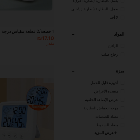
يعمل بالبطارية (بطارية أخرى)
يعمل بالبطارية (بطارية زر/خلي
ة)
لا أحد
المواد
₪17.10
مقدر
الراتنج
زجاج صلب
ميزة
أجهزة قابل للحمل
متعددة الأغراض
عرض الإضاءة الخلفية
موجه انخفاض البطارية
مضاد للصدمات
مضاد للسقوط
عرض المزيد