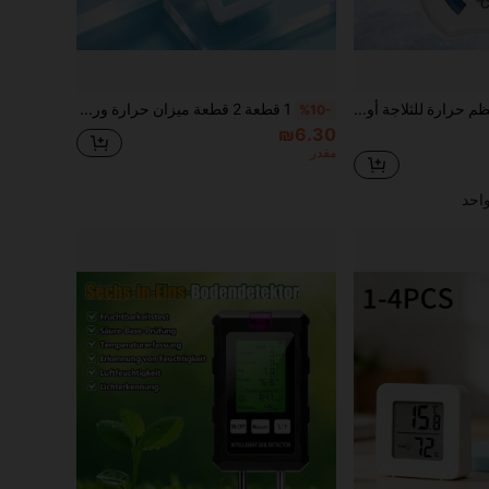
1/2 قطعة منظم حرارة للثلاجة أو الفريزر, مع شاشة مُلوّنة. مثالي للعائلات، المطاعم، البارات، والمقاهي
1 قطعة 2 قطعة ميزان حرارة ورطوبة رقمي صغير، مقياس درجة الحرارة الداخلي، مراقب درجة الحرارة والرطوبة الرقمي المنزلي - نوع شاشة LCD صغيرة، مناسب لخزان الزواحف، الجرة، حقيبة الجيتار، الدفيئة، الحديقة، قبو ، الثلاجة، الخزانة
%10-
₪6.30
مقدر
احد