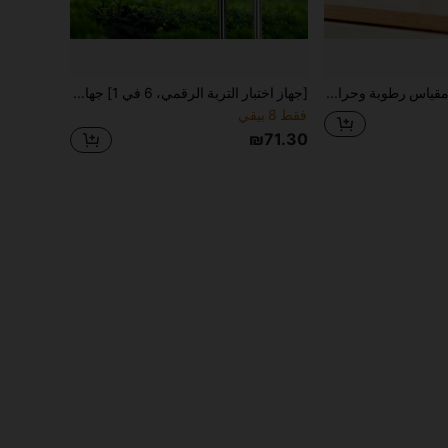
1/2/4 قطعة مقياس رطوبة وحرارة منزلي صغير 1.77 بوصة، مراقب رقمي للحرارة والرطوبة، مدمج وقابل للحمل للمنزل والمكتب والبيت الزجاجي وخلية والزواحف
[جهاز اختبار التربة الرقمي، 6 في 1] جهاز اختبار التربة الرقمي 6 في 1 - شاشة LCD مضاءة خلفيًا، درجة الحرارة، الرطوبة، ال- PH وشدة الإضاءة الشمسية للبستنة والزراعة
فقط 8 بيقي
₪71.30