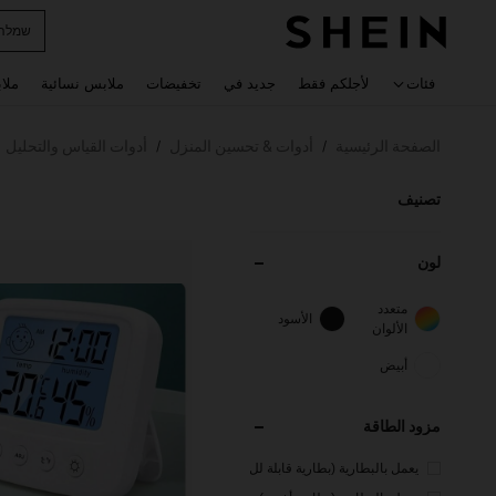
horts
 navigate search
فئات
لأجلكم فقط
جديد في
تخفيضات
ملابس نسائية
ملا
الصفحة الرئيسية
أدوات & تحسين المنزل
أدوات القياس والتحليل
/
/
تصنيف
لون
متعدد
الأسود
الألوان
أبيض
مزود الطاقة
يعمل بالبطارية (بطارية قابلة لل
شحن)