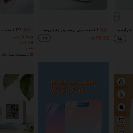
1 قطعة/2 قطعة مقياس درجة الحرارة والرطوبة الرقمي الجديد بشاشة LCD لغرفة الطفل مع إضاءة خلفية، مقياس رطوبة إلكتروني داخلي للمنزل، محطة أرصاد جوية
1 قطعة ميني ثرموميتر وهيجروميتر لمكتب، شاشة عرض كبيرة للوقت والرطوبة والحرارة، تصميم وجه مبتسم جميل
%21-
%8-
فقط 5 بيقي
₪19.32
₪7.74
مقدر
تأسست منذ عام و