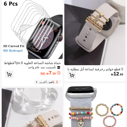
حماة شاشة الساعة العلوية Tpu 6قطع/ط
قم شفافة للماء ( متوافق مع ساعات ابل
تأسست منذ عام واحد
5 قطع خواتم زخرفية لساعة أبل مطلية با
من 38مم الى 49مم)
7
12
لذهب بشكل نجوم وأقمار، أحجار زخرفية
%3
₪
.39
₪
.60
1
بائعين آخرين