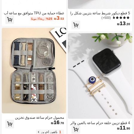
5 قطع ديكور شريط ساعة بتزيين شكل را
غطاء حماية من TPU متوافق مع ساعة أب
3
حة اليد مع الراين وقلادة الخرز كهدية للط
ل 49مم 41مم 45مم 44مم 40مم 42مم
(500+)
.53
₪
%25
اليوم الأخير
لاب العائدين إلى المدرسة
38مم، واقي شاشة لطراز 8 و7 و6 و5 و4
13
₪
.20
و3 و SE
محمول حزام ساعة صندوق تخزين
16
4 قطع تزيين حلقة حزام ساعة بالعين والر
₪
.70
11
اين كهدية للطلاب العائدين إلى المدرسة
₪
.90
1
بائعين آخرين