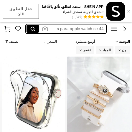
bracelet pour montre
SHEIN APP - استعد، انطلق، تألق بالأناقة!
حمّل التطبيق
×
apple watch gold charms
تستحق التجربة، تستحق الشراء
الآن
(1,345)
charms para apple watch se 44
アップルウォッチ アクセサリー チャーム
apple watch charms
التوصية
أوسع منتشرة
السعر
تصنيف
bracelet pour montre
لون
المواد
عنصر
apple watch gold charms