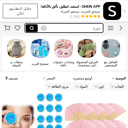
اشياء بريال
SHEIN APP - استعد، انطلق، تألق بالأناقة!
حمّل التطبيق
×
الدورة الشهرية
تستحق التجربة، تستحق الشراء
الآن
(1,345)
دوره
kuromi
هلوكتي
اشياء بريال
الدورة الشهرية
التعامل مع
المراوح المحمولة
وسادات حشوات
مدفئات يد
وس
تصحيح التبريد
المشجعين
(غير مشحونة)
دافئة
للموقد
التوصية
أوسع منتشرة
السعر
تصنيف
الفئات
لون
المواد
مزود الطاقة