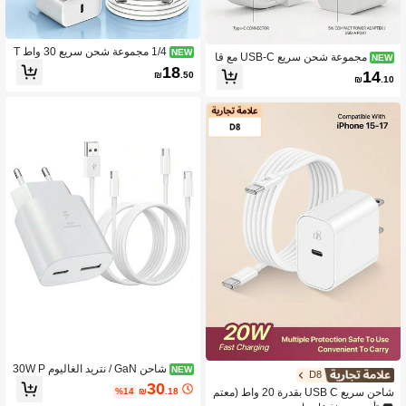
1/4 مجموعة شحن سريع 30 واط T
NEW
مجموعة شحن سريع USB-C مع قا
NEW
ype-C شاحن حائط USB C + كابل USB
18
بس عالمي أمريكي ومحول شاحن مع كاب
14
₪
.50
C إلى Type C بطول 3.3 قدم/100 سم لن
₪
.10
ل بيانات شحن سريع USB إلى Type-C ب
قل البيانات، مجموعة شاحن حائط متوافق
طول 3.3 قدم/100 سم، كابل نقل بيانات
ة مع 17 Pro Max/17 Pro/17/16 Pro M
عالي الكفاءة للسيارة Apple Carplay، م
ax/16 Pro/16 Plus/16/15 Pro Max/15
توافق مع سلسلة 17/16/15 Pro Max Pl
Pro/15 Plus/15، مجموعة محول
us وأجهزة Android Type-C الأخرى، مج
موعة محول محمولة للسفر باللون الأبيض
شاحن GaN / نتريد الغاليوم 30W P
NEW
D8
D فائق السرعة متعدد الألوان محمول قاب
30
%14
₪
.18
شاحن سريع USB C بقدرة 20 واط (معتم
ل للطي قابس EU USB C شاحن سفر م
د من ETL) - شاحن حائط PD، يتضمن كاب