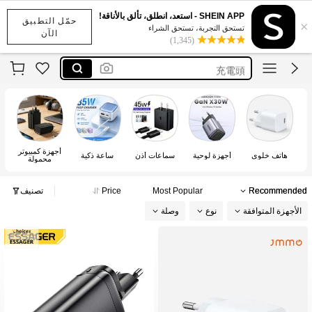
charger
SHEIN APP - استعد، انطلق، تألق بالأناقة!
حمّل التطبيق
×
دزني
تستحق التجربة، تستحق الشراء
الآن
(1,345)
usbコンセント
充電頭
cargador iphone 12
charger
دزني
أجهزة كمبيوتر
هاتف خلوي
أجهزة لوحية
سماعات أذن
ساعة ذكية
محمولة
Recommended
Most Popular
Price
تصنيف
الأجهزة المتوافقة
نوع
وصلة