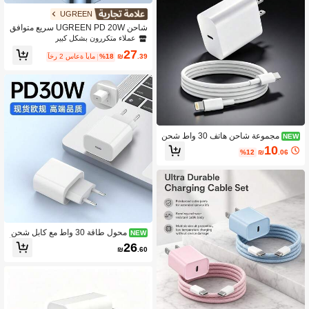
د MFi، مضفر من النايلون، متوافق مع iPh
one 17/16/15/14/13/12 Pro Max، 13/
UGREEN
12/11 Pro Max/XR/XS/8/7/6 Plus والم
شاحن UGREEN PD 20W سريع متوافق
زيد
مع محول الطاقة USB-C 20W من Appl
عملاء متكررون بشكل كبير
e، متوافق مع سلسلة 5 و14 و13 Pro Ma
27
x، iPad Pro Air 2022 2023 2024، يدع
.39
₪
%18
آخر 2 ساعة أيام
م Nan
مجموعة شاحن هاتف 30 واط شحن
NEW
سريع محول 30 واط + كابل شحن سريع
10
%12
₪
.06
مزامنة بيانات عالي الكفاءة بطول 3.3 قد
م/100 سم متوافق مع آيفون 14/13/12/1
1 برو بلس/XS/XR/8/7/9/ مجموعة شاحن
حائط
محول طاقة 30 واط مع كابل شحن
NEW
سريع بطول 3.3 قدم، متوافق مع سلسلة آ
26
₪
.60
يفون 17 برو ماكس/17 برو/17 بلس/16/1
5/14/13 الكاملة. مجموعة شاحن حائط مت
عدد الحماية 30 واط بقابس أوروبي، مجم
وعة من محول الطاقة وكابل البيانات الس
ريع.