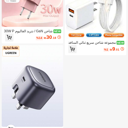
شاحن GaN / نتريد الغاليوم 30W P
NEW
D فائق السرعة متعدد الألوان محمول قاب
30
%14
₪
.18
ل للطي قابس EU USB C شاحن سفر م
مجموعة شاحن سريع ثنائي المنافذ
NEW
وفر للمساحة محول طاقة شحن سريع لل
20 واط، محول شاحن حائط USB-A و U
هاتف المحمول للاستخدام المنزلي والرح
9
%1
₪
.01
SB-C، مع كابل شحن سريع USB-A إلى
لات
Lightning بطول 3.3 قدم، متوافق مع جم
يع سلاسل
1