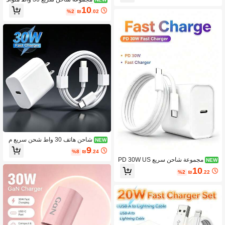
قة مع آيفون 17 برو ماكس/17 برو/17/إير/
10
%2
₪
.02
16، 1 قطعة شاحن حائط USB C + كابل
بيانات طويل 6.6 قدم/200 سم من نوع C
إلى نوع C متوافق مع سلسلة آيفون 17/ و
مجموعة محول أخرى
شاحن هاتف 30 واط شحن سريع م
NEW
حول حائط + كابل شحن سريع نقل بيانات
9
%8
₪
.24
عالي الكفاءة بطول 3.3 قدم/100 سم مت
مجموعة شاحن سريع PD 30W US
NEW
وافق مع آيفون 17 برو ماكس/17 برو/17/إ
B-C، محول شاحن حائط مع كابل شحن
ير/16/15/ S25/S24/S23/S22/S21/S20/
10
%2
₪
.22
سريع USB-C إلى USB-C مضفر، متواف
سلسلة
ق مع iPhone 15/16/17 وهواتف Androi
d