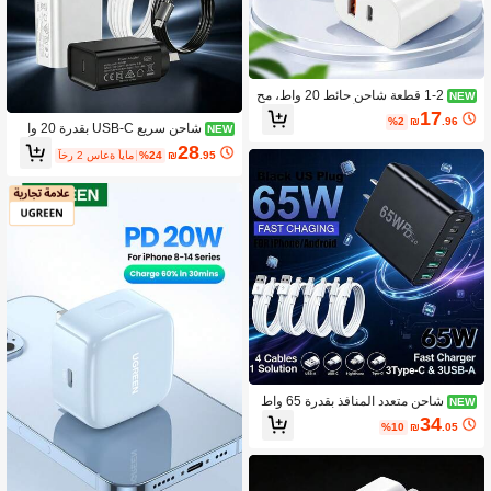
1-2 قطعة شاحن حائط 20 واط، مح
NEW
ول شحن سريع بقابس أمريكي، شاحن حا
17
%2
₪
.96
ئط شحن سريع PD 3.0 متوافق مع سلسل
شاحن سريع USB-C بقدرة 20 وا
NEW
ة آيفون 17 16 15 14 13 12 11، جالكس
ط، محول حائط متعدد الوظائف بمعيار أس
28
.95
₪
%24
آخر 2 ساعة أيام
ي S25/S24/S23/S22/S21 ألترا، كاميرا
ترالي. شاحن USB-C للسفر متوافق مع أ
الهاتف MP3 وغيرها
جهزة متعددة، كابل USB-C إلى USB-C ا
ختياري بطول 1 متر، مناسب لأجهزة آيفو
ن وأندرويد وأجهزة أخرى.
شاحن متعدد المنافذ بقدرة 65 واط
NEW
مع كابل شحن سريع اختياري بطول 1 متر
34
%10
₪
.05
(3.3 قدم) من USB-C إلى USB-C / US
B-C إلى Lightning، 3 منافذ USB-A + 3
منافذ USB-C، شاحن حائط عالي الطاقة،
رأس شحن ب- 6 منافذ، شحن سريع معتم