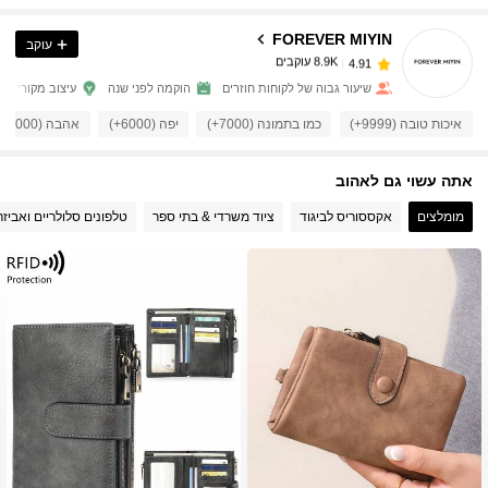
FOREVER MIYIN
עוקב
8.9K עוקבים
4.91
n***h
שילם
לפני יום אחד
שיעור גבוה של לקוחות חוזרים
הוקמה לפני שנה
עיצוב מקורי
איכות טובה (9999+)
כמו בתמונה (7000+)
יפה (6000+)
אהבה (4000+)
8.9K עוקבים
4.91
אתה עשוי גם לאהוב
8.9K עוקבים
4.91
מומלצים
אקססוריס לביגוד
ציוד משרדי & בתי ספר
טלפונים סלולריים ואביזר
8.9K עוקבים
4.91
8.9K עוקבים
4.91
8.9K עוקבים
4.91
8.9K עוקבים
4.91