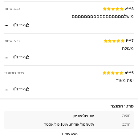
צבע: שחור
z***8
מושלםםםםםםםםםםםםםםםםם
עוזר
(0)
צבע: שחור
l***7
מעולה
עוזר
(0)
צבע: בורגונדי
o***5
יפה
מאוד
עוזר
(0)
פרטי המוצר
חומר:
עור פוליאוריתן
8.9K עוקבים
4.91
הרכב:
90% פוליאוריתן, 10% פוליאסטר
הצג עוד
8.9K עוקבים
4.91