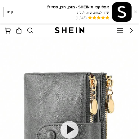
אפליקציית SHEIN - מוכן, הכן, סטייל!
×
קחו
שווה לנסות, שווה לקנות
(1,345)