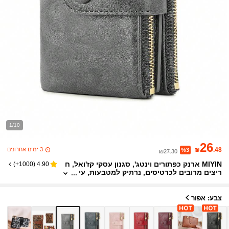
1/10
26
3 ימים אחרונים
₪
.48
%3
₪27.30
MIYIN ארנק כפתורים וינטג', סגנון עסקי קז'ואל, ח
)
1000+
(
4.90
ריצים מרובים לכרטיסים, נרתיק למטבעות, עי
צוב קומפקטי עם קיפול משולש, ארנק קצר, א
רנק רוכסן רטרו, סגירת כפתורים אופנתית, ארנק נ
שים לנסיעות וקניות יומיומיות, ארנק נשים, ארנק ק
צבע: אפור
ומפקטי