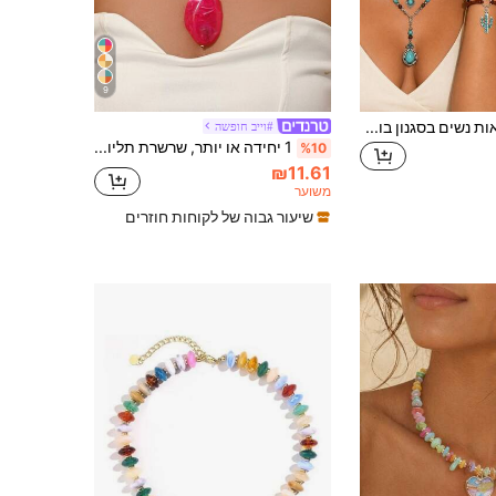
9
8 יחידות שרשראות נשים בסגנון בוהמי וינטג' עם תליון פרח קקטוס טורקיז, מתאים ללבישה יומית, נסיעות, חופשות ומתנה למסיבה
#וייב חופשה
1 יחידה או יותר, שרשרת תליון גדולה מעוצבת באופנה אלגנטית בוהמית רב-צבעית, עשויה פלסטיק בעבודת יד DIY עם חרוצים, מספר סגנונות זמינים, מתאימה לנשים כשרשרת תכשיטים לשכבות, לכל העונות, לחוף הים, לחופשה ולמסיבות, כל דוגמת פלסטיק היא ייחודית, סימני הזרקת שרף הם נורמליים
%10
₪11.61
משוער
שיעור גבוה של לקוחות חוזרים