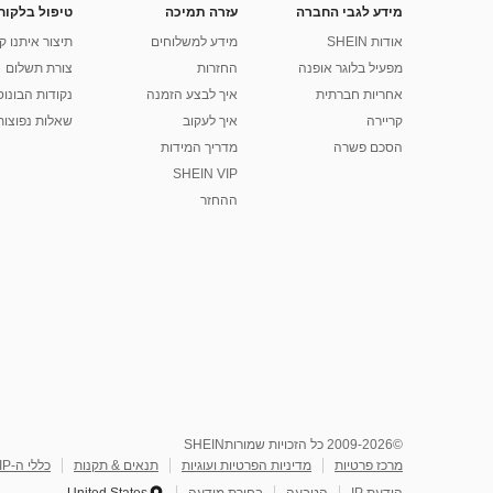
מידע לגבי החברה
עזרה תמיכה
טיפול בלקוח
אודות SHEIN
מידע למשלוחים
תיצור איתנו ק
מפעיל בלוגר אופנה
החזרות
צורת תשלום
אחריות חברתית
איך לבצע הזמנה
נקודות הבונוס של
קריירה
איך לעקוב
שאלות נפוצות
הסכם פשרה
מדריך המידות
SHEIN VIP
ההחזר
©2009-2026 כל הזכויות שמורותSHEIN
מרכז פרטיות
מדיניות הפרטיות ועוגיות
תנאים & תקנות
כללי ה-IP של Marketplace