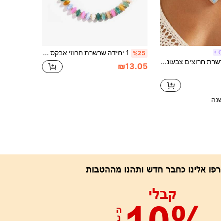
1 יחידה שרשרת חרוזי אבקס צבעוניים לנשים, תכשיף בוהמי משרף, תכשיט אופנתי, מתנה, תכשיט לקיץ, חוף וחופשה
%25
1 יחידה שרשרת חרוצים צבעונית ורעננה לקיץ עם אבני קריסטל גרוסות וחרוזי אורז, תליון לב צבוע, תכשיט צוואר אופנתי ורב-שימושי לנשים, מתאים ללבישה יומיומית וליציאות לחוף, סידור הצורה, הגודל והצבע של אבני הקריסטל הגרוסות הצבעוניות הוא אקראי ולא קבוע
₪13.05
נה