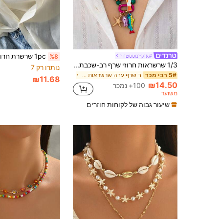
#אוקיינוססטורי
%8
1/3 שרשראות חרוזי שרף רב-שכבתיות בסגנון חוף קיצי עם תלי דגים צבעוניים וכוכבי ים, תכשיטי בוהמיים, מתאים לתלי כוכבי ים ודגים
נותרו רק 7
ב שרף עבה שרשראות נשים
5# רבי מכר
₪11.68
₪14.50
100+ נמכר
משוער
שיעור גבוה של לקוחות חוזרים