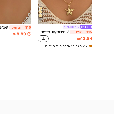
19
YEHHY
%10
היום האחרון
3 יחידות/סט שרשרת תליון כוכב ים מסגסוגת בסגנון חופשת חוף, שרשרת כוכב ים לבנה רב-תכליתית אופנתית, מתאימה ללבוש יומיומי, חופשה, מסיבה ודייט
%15
3 ימים אחרונים
₪8.89
₪12.84
שיעור גבוה של לקוחות חוזרים