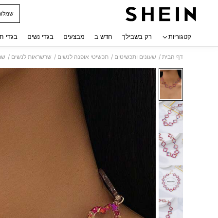
שמלות
 navigate search
קטגוריות
רק בשבילך
חדש ב
מבצעים
בגדי נשים
בגדי ח
/
/
/
/
דף הבית
שעונים ותכשיטים
תכשיטי אופנה לנשים
שרשראות לנשים
שר