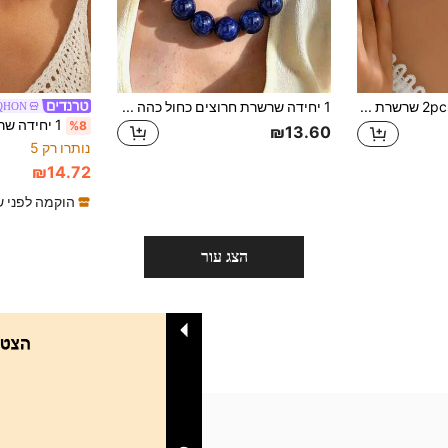
2pcs/Set שרשרת חרוצים מעוצבת עם פרחי חמניות צבעוניים, ניתן ללבוש בנפרד או בשכבות, מתאימה ליומיום, לחוף, למסיבות, תכשיטי נשים
1 יחידה שרשרת חרוצים כחול כהה מוגזמת ובולטת בשכבות, מתאימה לנשים - שרשרת כדורית גדולה תכשיט בוהמי
QHON
%8
₪13.60
נותרו רק 5
₪14.72
הוקמה לפני ש
הצג עור