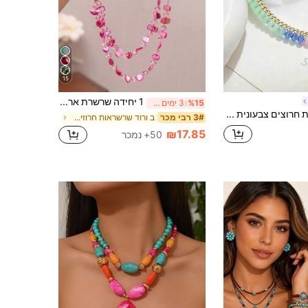
15
1 יחידה שרשרת ארוכה כפולה עם חרושי צדף ורוד בסגנון בוהמי וינטג', שרשרת סוודר מתאימה לנשים לחוף הים, חופשה ועיטור יומיומי
%15
3 ימים אחרונים
1pc שרשרת חרוצים צבעונית רב-שכבתית בסגנון דופמין לנשים, שרשרת צ'וקר שכבתית מסגסוגת עם תליון לב, מתאימה כמתנה ליום הולדת, יום האם, מסיבת ערב, לבישת מסיבה
ב ורוד שרשראות חרוזים לנשים
3# רבי מכר
₪17.85
50+ נמכר