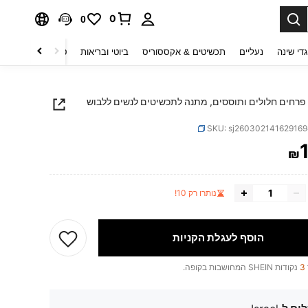
0
0
די שינה
נעליים
תכשיטים & אקססוריס
ביוטי ובריאות
טקסטיל לבית
ט
רחים חלולים ותוססים, מתנה לתכשיטים לנשים ללבוש
SKU: sj26030214162916
₪
PRICE AND AVAILABIL
נותרו רק 10!
הוסף לעגלת הקניות
3
נקודות SHEIN המחושבות בקופה.