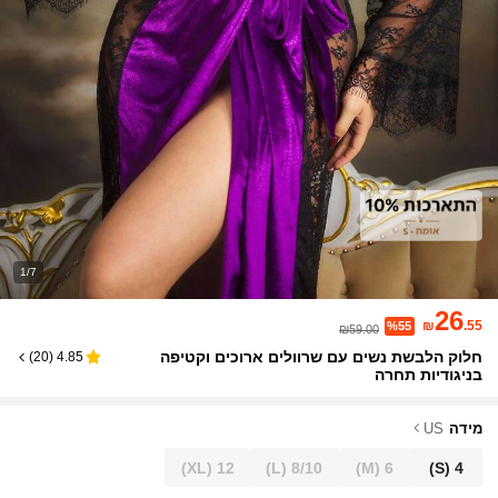
1/7
26
₪
.55
%55
₪59.00
חלוק הלבשת נשים עם שרוולים ארוכים וקטיפה
)
20
(
4.85
בניגודיות תחרה
מידה
US
(XL)
12
(L)
8/10
(M)
6
(S)
4