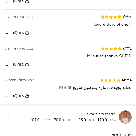
עוזר
(0)
צבע: סגול / מידה: L
t***m
love
orders
of
shein
עוזר
(0)
צבע: סגול / מידה: L
s***a
It
’
s
nice
thanks
SHEIN
עוזר
(0)
צבע: סגול / מידה: S
M***4
بضائع
بجودة
ممتازة
وتوصيل
سريع
💯👍🏻
עוזר
(0)
הדוגמנית לובשת:
S
גובה:
170.0
חזה:
95.0
מותניים:
70.0
ירכיים:
107.0
פרטי המוצר