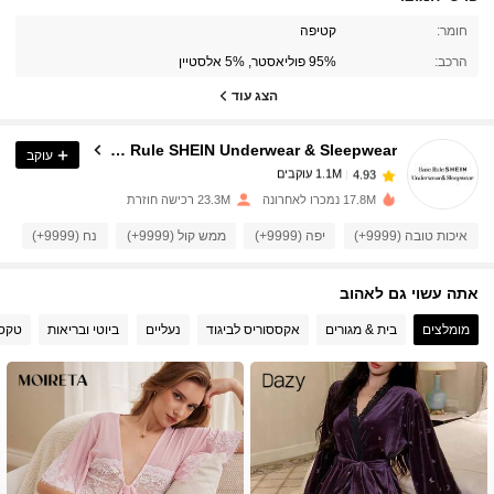
1.1M עוקבים
4.93
חומר:
קטיפה
הרכב:
95% פוליאסטר, 5% אלסטיין
1.1M עוקבים
4.93
הצג עוד
Base Rule SHEIN Underwear & Sleepwear
עוקב
1.1M עוקבים
4.93
s***t
שילם
לפני יום אחד
17.8M נמכרו לאחרונה
23.3M רכישה חוזרת
1.1M עוקבים
4.93
איכות טובה (9999+)
יפה (9999+)
ממש קול (9999+)
נח (9999+)
כ
אתה עשוי גם לאהוב
1.1M עוקבים
4.93
מומלצים
בית & מגורים
אקססוריס לביגוד
נעליים
ביוטי ובריאות
טקסט
1.1M עוקבים
4.93
1.1M עוקבים
4.93