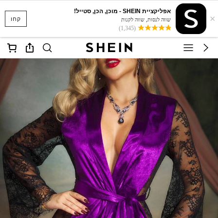
אפליקציית SHEIN - מוכן, הכן, סטייל!
×
קחו
שווה לנסות, שווה לקנות
(1,345)