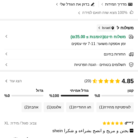
מדריך המידות
בדוק את הגודל שלי
100%
מצא שזה תואם למידה
משלוח ל
Israel
משלוח חינם(הזמנות ≥ ₪35.00)
זמן אספקה ​​משוער:
7-11 ימי עסקים
החזרות בחינם
תשלומים בטוחים · הגנת הפרטיות
4.85
(20)
הצג עוד
קטן
גודל אמיתי
גדול
%0
%100
%0
לוגיסטיקה מהירה
(1)
חג ההודייה
(1)
אלגנט
(1)
אהבה
(2)
צבע: סגול / מידה: XL
d***7
يجنن
و
مريح
و
انصح
بشراءه
و
شكرا
shein