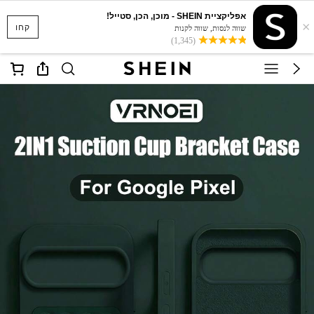
אפליקציית SHEIN - מוכן, הכן, סטייל!
×
קחו
שווה לנסות, שווה לקנות
(1,345)