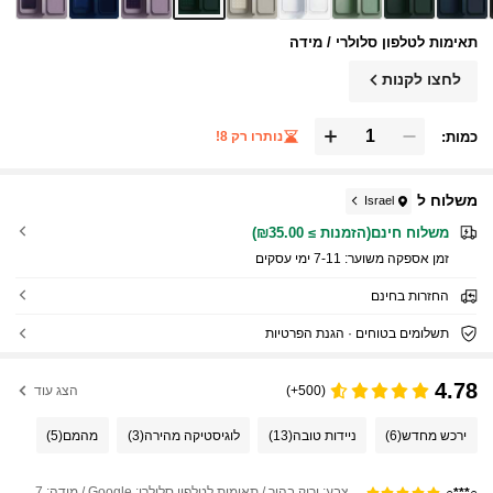
תאימות לטלפון סלולרי / מידה
לחצו לקנות
כמות:
נותרו רק 8!
משלוח ל
Israel
משלוח חינם(הזמנות ≥ ₪35.00)
זמן אספקה ​​משוער:
7-11 ימי עסקים
החזרות בחינם
תשלומים בטוחים · הגנת הפרטיות
4.78
(500+)
הצג עוד
ירכש מחדש
(6)
ניידות טובה
(13)
לוגיסטיקה מהירה
(3)
מהמם
(5)
צבע: ירוק בהיר / תאימות לטלפון סלולרי: Google / מידה: Google Pixel 7
○***○