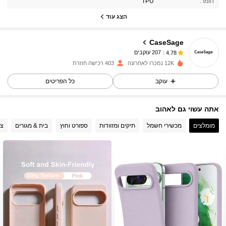
חומר:
TPU
207 עוקבים
4.78
הצג עוד
CaseSage
207 עוקבים
4.78
1***2
שילם
לפני יום אחד
12K נמכרו לאחרונה
403 רכישה חוזרת
עוקב
כל הפריטים
207 עוקבים
4.78
אתה עשוי גם לאהוב
207 עוקבים
4.78
מומלצים
מכשירי חשמל
תיקים ומזוודות
ספורט וחוץ
בית & מגורים
צי
207 עוקבים
4.78
207 עוקבים
4.78
207 עוקבים
4.78