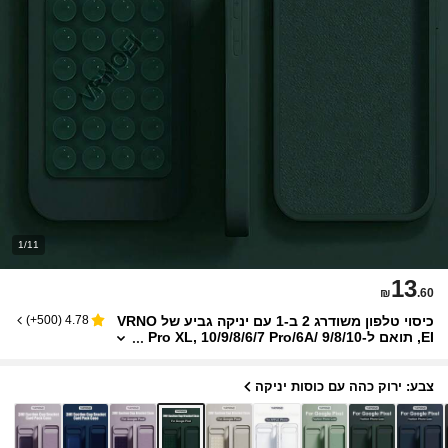
1/11
13
₪
.60
כיסוי טלפון משודרג 2 ב-1 עם יניקה גביע של VRNO
)
500+
(
4.78
EI, תואם ל-9/8/10 Pro XL, 10/9/8/6/7 Pro/6A/
7A/8A, כיסוי אחורי רך ובולט זעזועים
צבע: ירוק כהה עם כוסות יניקה