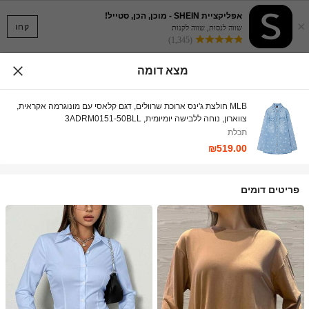
אפליקציית SHEIN - מוכן, הכן, סטייל!
×
קחו
שווה לנסות, שווה לקנות
(1,345)
מצא דומה
MLB חולצת ג'ינס ארוכת שרוולים, דגם קלאסי עם מונוגרמה אקראית,
צווארון, נוחה ללבישה יומיומית, 3ADRM0151-50BLL
תכלת
₪519.00
פריטים דומים