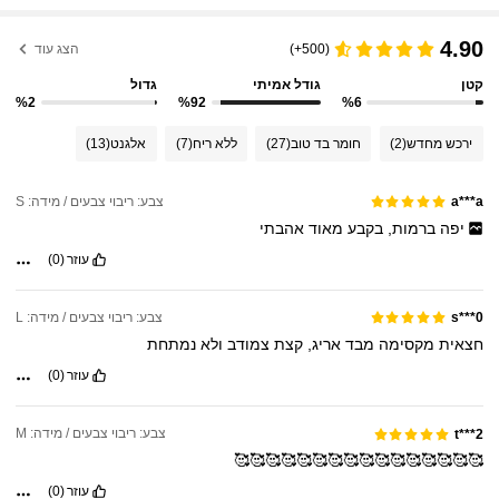
4.90
(500+)
הצג עוד
קטן
גודל אמיתי
גדול
%2
%92
%6
ירכש מחדש
(2)
חומר בד טוב
(27)
ללא ריח
(7)
אלגנט
(13)
צבע: ריבוי צבעים / מידה: S
a***a
יפה
ברמות,
בקבע
מאוד
אהבתי
עוזר
(0)
צבע: ריבוי צבעים / מידה: L
s***0
חצאית
מקסימה
מבד
אריג,
קצת
צמודב
ולא
נמתחת
עוזר
(0)
צבע: ריבוי צבעים / מידה: M
t***2
🥰🥰🥰🥰🥰🥰🥰🥰🥰🥰🥰🥰🥰🥰🥰🥰
עוזר
(0)