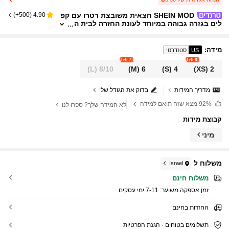
SHEIN MOD חצאית משובצת רטרו עם קפ
)
500+
(
4.90
לים בגזרה גבוהה במיוחד לעונת החזרה לבית ה
ספר, בגדי החזרה לבית הספר, חצאית משובצ
ת, בגדי רטרו לנשים, חצאית ארמון
מידה
:
US
סטנדרטי
7 left
8 left
(L)
8/10
(M)
6
(S)
4
(XS)
2
מדריך המידות
בדוק את הגודל שלי
92%
מצא שזה תואם למידה
לא המידה שלך? ספרו לנו
קבוצת מידות
מיני
משלוח ל
Israel
משלוח חינם
זמן אספקה ​​משוער:
7-11 ימי עסקים
החזרות בחינם
תשלומים בטוחים · הגנת הפרטיות