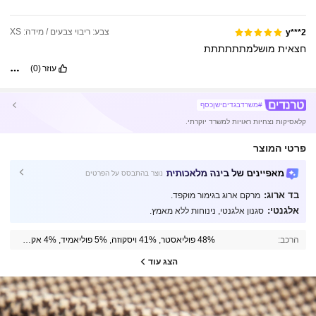
צבע: ריבוי צבעים / מידה: XS
y***2
חצאית
מושלמתתתתתת
עוזר
(0)
#משרדבגדיםישןכסף
קלאסיקות נצחיות ראויות למשרד יוקרתי.
פרטי המוצר
מאפיינים של בינה מלאכותית
נוצר בהתבסס על הפרטים
בד ארוג:
מרקם ארוג בגימור מוקפד.
אלגנטי:
סגנון אלגנטי, נינוחות ללא מאמץ.
הרכב:
48% פוליאסטר, 41% ויסקוזה, 5% פוליאמיד, 4% אקרילי, 2% צמר
הצג עוד