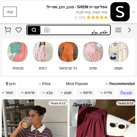
אפליקציית SHEIN - מוכן, הכן, סטייל!
×
مجموعه بولو عمر ٩
קחו
שווה לנסות, שווה לקנות
(1,345)
بولو فيونكات عمر ١٦
طقم بولو
أطفال بولو عمر ١١ سنوات بدلات
طقم بولو بناتي
مجموعه بولو عمر ٩
بولو فيونكات عمر ١٦
טקסט
פסים
כל יום קז'ואל
כיסים
מכופתר
כפת
Recommended
Most Popular
Price
סינון
מידה
הדפס
סִגְנוֹן
צבע
פרטים
חומר
8-12 Years
8-12 Years