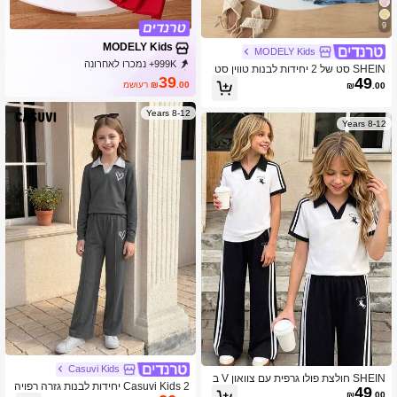
9
MODELY Kids
MODELY Kids
999K+ נמכרו לאחרונה
SHEIN סט של 2 יחידות לבנות טווין סט
500K+ רכישה חוזרת
272K מנוי
39
49
פולו ללא שרוולים עם צווארון מנדרינית וח
.00
₪
משוער
₪
.00
ולצת ג'ינס סרוגה בקיץ חדש, עם קישוט ל
בבות דובדבן, שוליים גליים, רקום, שיק ק
8-12 Years
ז'ואל
8-12 Years
Casuvi Kids
SHEIN חולצת פולו גרפית עם צוואון V ב
Casuvi Kids 2 יחידות לבנות גזרה רפויה
49
סגנון גולף ומכנסיים ארוכים מפוסים לחזר
₪
.00