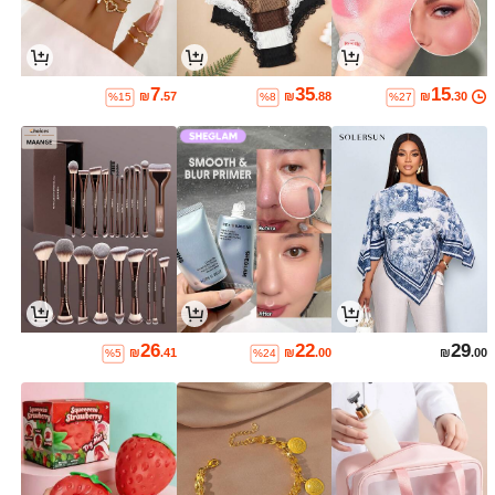
7
35
15
₪
.57
₪
.88
₪
.30
%15
%8
%27
26
22
29
₪
.41
₪
.00
₪
.00
%5
%24