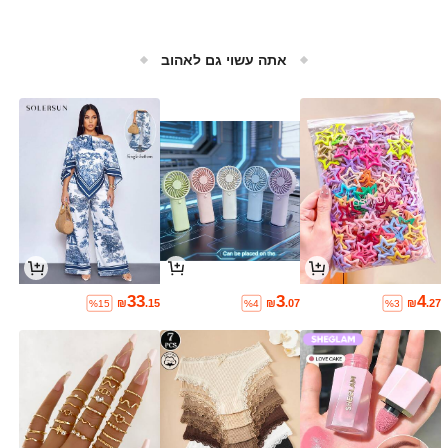
אתה עשוי גם לאהוב
33
3
4
₪
.15
₪
.07
₪
.27
%15
%4
%3