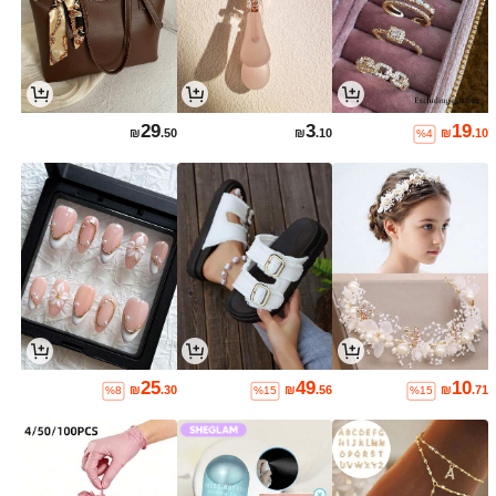
29
3
19
₪
.50
₪
.10
₪
.10
%4
25
49
10
₪
.30
₪
.56
₪
.71
%8
%15
%15