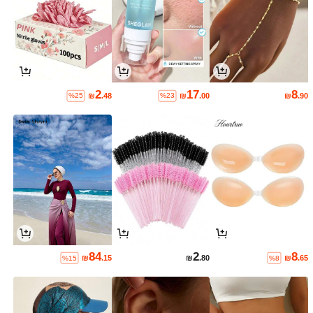
2
17
8
₪
.48
₪
.00
₪
.90
%25
%23
84
2
8
₪
.15
₪
.80
₪
.65
%15
%8