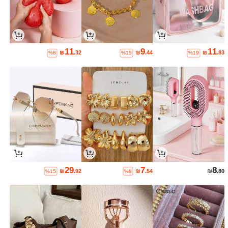
11
9
11
₪
.32
₪
.44
₪
.83
%8
%15
%19
29
7
8
₪
.92
₪
.54
₪
.80
%15
%8