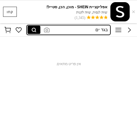
אפליקציית SHEIN - מוכן, הכן, סטייל!
×
סקוישים
קחו
שווה לנסות, שווה לקנות
(1,345)
anewsta שמלות
בגד ים
חצאיות
חולצות נשים
סקוישים
אין פריט מתאים.
anewsta שמלות