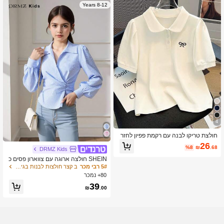
8-12 Years
4
חולצת טריקו לבנה עם רקמת פפיון לחזר
ה לבית הספר לילדות צעירות, יום העצמ
26
%8
₪
.68
DRMZ Kids
אות הסעודי
SHEIN חולצה ארוגה עם צווארון פסים כ
חול ולבן בצבע וינטג' רטרו לילדות מתבגר
5# רבי מכר
ב קצר חולצות לבנות בגיל ההתבגרות
ות, חולצה כחולה מפוספסת לחזרה לבית
80+ נמכר
הספר, חולצה כחולה מפוספסת, חולצה כ
39
חולה ולבנה מפוספסת, חולצה כחולה תינ
₪
.00
וקת מפוספסת לילדות מתבגרות