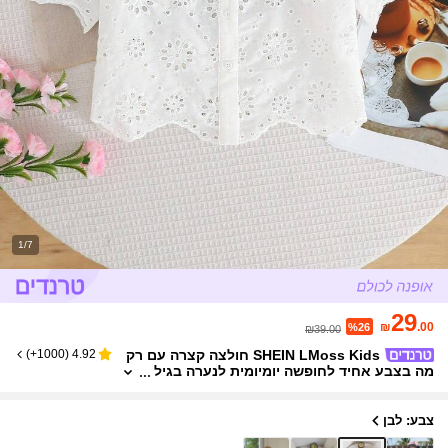
1/7
29
₪
.00
%26
₪39.00
SHEIN LMoss Kids חולצה קצרה עם רק
)
1000+
(
4.92
מה בצבע אחיד לחופשה יומיומית לנערה בגיל
ההתבגרות
צבע: לבן