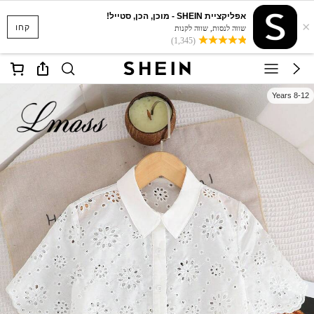
אפליקציית SHEIN - מוכן, הכן, סטייל!
×
קחו
שווה לנסות, שווה לקנות
(1,345)
8-12 Years