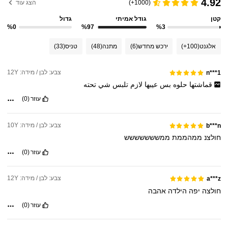
4.92
(1000+)
הצג עוד
קטן
גודל אמיתי
גדול
%0
%97
%3
אלגנט
(100+)
ירכש מחדש
(6)
מתנה
(48)
טניס
(33)
צבע: לבן / מידה: 12Y
n***1
قماشتها
حلوه
بس
عيبها
لازم
تلبس
شي
تحته
עוזר
(0)
צבע: לבן / מידה: 10Y
b***n
חולצנ
ממהממת
ממששששששש
עוזר
(0)
צבע: לבן / מידה: 12Y
a***z
חולצה
יפה
הילדה
אהבה
עוזר
(0)