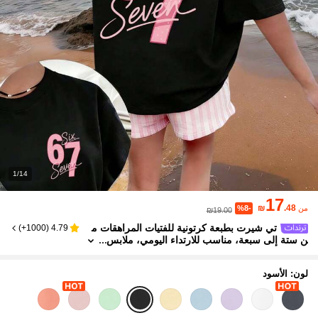
1/14
17
₪
.48
من
%8-
₪19.00
تي شيرت بطبعة كرتونية للفتيات المراهقات م
)
1000+
(
4.79
ن ستة إلى سبعة، مناسب للارتداء اليومي، ملابس
علوية كاجوال عصرية للفتيات في الربيع/الصيف
لون: الأسود