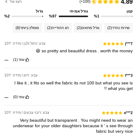
4.89
(100+)
הצג עוד
קטן
גודל אמיתי
גדול
%2
%97
%1
שירות נהדר
(2)
גודל מתאים
(2)
חג ההודייה
(2)
מומלץ ביותר
(8)
צבע: כחול ולבן / מידה: 10Y
j***7
😆
so
pretty
and
beautiful
dress
.
worth
the
money
עוזר
(1)
צבע: ירוק / מידה: 10Y
l***3
I
like
it
,
it
fits
so
well
the
fabric
its
not
100
but
what
you
see
is
!!
what
you
get
עוזר
(0)
צבע: ריבוי צבעים / מידה: 10Y
o***2
Very
beautiful
but
transparent
.
You
might
need
to
wear
an
underwear
for
your
older
daughters
because
it
'
s
see
through
fabric
but
very
nice