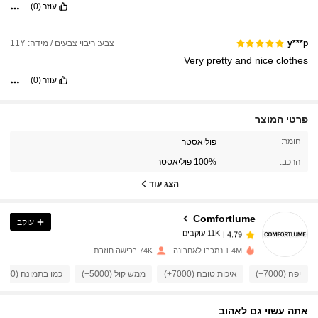
עוזר
(0)
צבע: ריבוי צבעים / מידה: 11Y
y***p
Very
pretty
and
nice
clothes
עוזר
(0)
פרטי המוצר
11K עוקבים
4.79
חומר:
פוליאסטר
הרכב:
100% פוליאסטר
11K עוקבים
4.79
הצג עוד
Comfortlume
עוקב
11K עוקבים
4.79
s***s
שילם
לפני יום אחד
1.4M נמכרו לאחרונה
74K רכישה חוזרת
11K עוקבים
4.79
יפה (7000+)
איכות טובה (7000+)
ממש קול (5000+)
כמו בתמונה (3000+)
אתה עשוי גם לאהוב
11K עוקבים
4.79