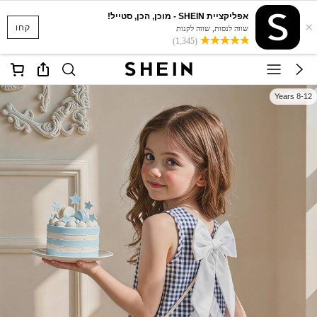
אפליקציית SHEIN - מוכן, הכן, סטייל!
×
קחו
שווה לנסות, שווה לקנות
(1,345)
8-12 Years