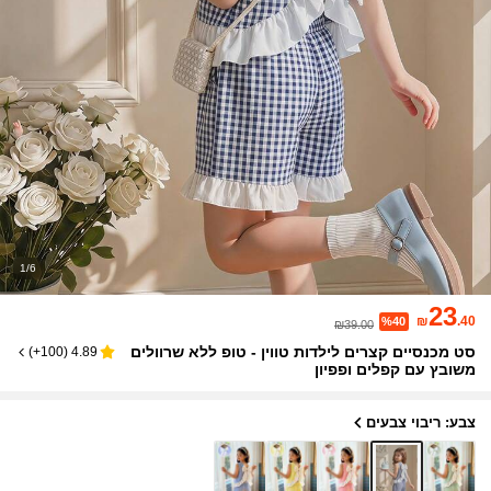
1/6
23
₪
.40
%40
₪39.00
סט מכנסיים קצרים לילדות טווין - טופ ללא שרוולים
)
100+
(
4.89
משובץ עם קפלים ופפיון
צבע: ריבוי צבעים