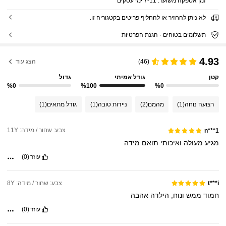
זמן אספקה ​​משוער:
7-11 ימי עסקים
לא ניתן להחזיר או להחליף פריטים בקטגוריה זו.
תשלומים בטוחים · הגנת הפרטיות
4.93
(46)
הצג עוד
קטן
גודל אמיתי
גדול
%0
%100
%0
רצועה נוחה
(1)
מהמם
(2)
ניידות טובה
(1)
גודל מתאים
(1)
צבע: שחור / מידה: 11Y
n***1
מגיע
מעולה
ואיכותי
תואם
מידה
עוזר
(0)
צבע: שחור / מידה: 8Y
t***i
חמוד
ממש
ונוח,
הילדה
אהבה
עוזר
(0)