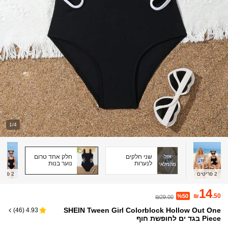
1/4
שני חלקים
חלק אחד טרום
אזל
לנערות
נוער בנות
מהמלאי
2
פריטים
2
פריט
14
₪
.50
%50
₪29.00
SHEIN Tween Girl Colorblock Hollow Out One
)
46
(
4.93
Piece בגד ים לחופשת חוף