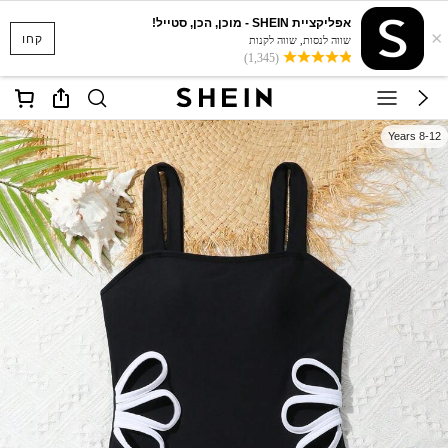
אפליקציית SHEIN - מוכן, הכן, סטייל!
×
קחו
שווה לנסות, שווה לקנות
(1,345)
8-12 Years