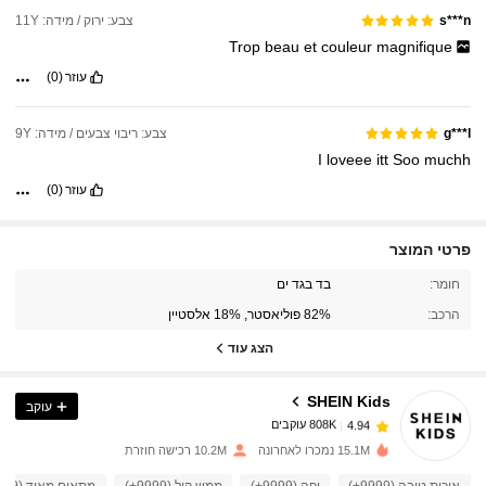
צבע: ירוק / מידה: 11Y
s***n
Trop
beau
et
couleur
magnifique
עוזר
(0)
צבע: ריבוי צבעים / מידה: 9Y
g***l
I
loveee
itt
Soo
muchh
עוזר
(0)
פרטי המוצר
808K עוקבים
4.94
חומר:
בד בגד ים
הרכב:
82% פוליאסטר, 18% אלסטיין
808K עוקבים
4.94
הצג עוד
SHEIN Kids
עוקב
808K עוקבים
4.94
s***3
שילם
לפני 11 שעות
15.1M נמכרו לאחרונה
10.2M רכישה חוזרת
808K עוקבים
4.94