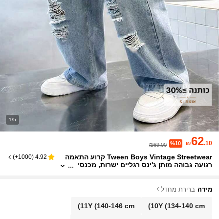
1/5
62
₪
.10
%10
₪69.00
Tween Boys Vintage Streetwear קרוע התאמה
)
1000+
(
4.92
רגועה גבוהה מותן ג'ינס רגליים ישרות, מכנסי
ג'ינס משוחררים לבני נוער וגדולים
מידה
ברירת מחדל
11Y
(140-146 cm)
10Y
(134-140 cm)