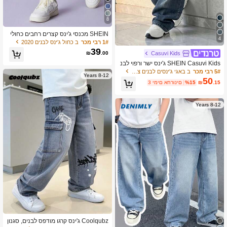
8
SHEIN מכנסי ג'ינס קצרים רחבים כחולי
4
ם בסגנון וינטג' לבנים בגיל ההתבגרות לל
1# רבי מכר
ב כחול ג'ינס לבנים 2020
בוש יומיומי, רייב ופסטיבל
39
₪
.00
Casuvi Kids
SHEIN Casuvi Kids ג'ינס ישר ורפוי לבנ
ים בגזרה דנים. סגנון קולג', קז'ואל, יומיומ
5# רבי מכר
ב באגי ג'ינסים לבנים צעירים
8-12 Years
י, אופנת רחוב רטרו. סגנון אישי וינטג' שט
50
.15
₪
%15
3 ימים אחרונים
וף כחול כהה. בשילוב כיסים אחוריים למר
אה רחוב מגניב. גזרה רחבה ונוחה. מתאי
ם ליציאות, פנאי, לבוש יומיומי בקמפוס. פ
8-12 Years
ריט אופנה קלאסי ורב-תכליתי חיוני בארון
הבגדים.
Coolqubz ג'ינס קרגו מודפס לבנים, סגנון