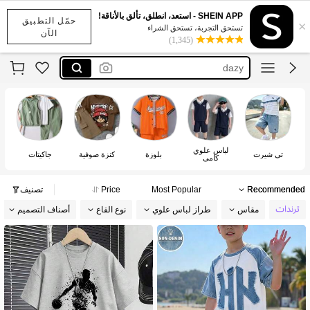
طقم لبس
SHEIN APP - استعد، انطلق، تألق بالأناقة!
حمّل التطبيق
×
sumwon
تستحق التجربة، تستحق الشراء
الآن
(1,345)
dazy
ترنج رجالي
‏بجامة
طقم لبس
sumwon
لباس علوي
تي شيرت
بلوزة
كنزة صوفية
جاكيتات
كامي
Recommended
Most Popular
Price
تصنيف
مقاس
طراز لباس علوي
نوع القاع
أصناف التصميم