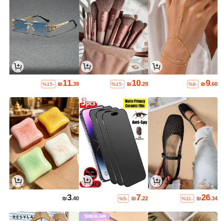
11
10
9
₪
.39
₪
.29
₪
.60
%15-
%15-
%6-
3
7
26
₪
.40
₪
.22
₪
.34
%5-
%11-