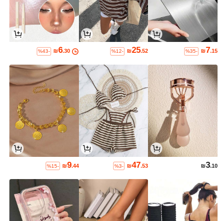
6
25
7
₪
.30
₪
.52
₪
.15
%43-
%12-
%35-
9
47
3
₪
.44
₪
.53
₪
.10
%15-
%3-