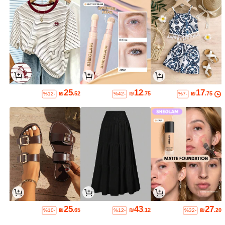
25
12
17
₪
.52
₪
.75
₪
.75
%12-
%42-
%7-
25
43
27
₪
.65
₪
.12
₪
.20
%10-
%12-
%32-