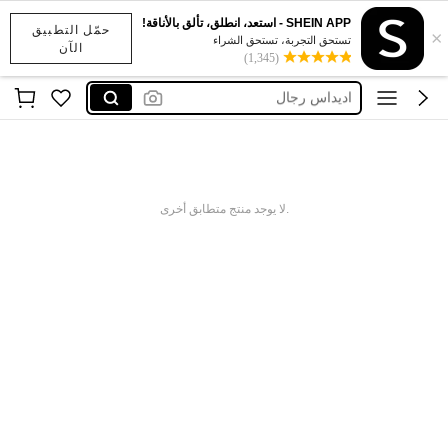
x sports
SHEIN APP - استعد، انطلق، تألق بالأناقة!
حمّل التطبيق
×
addidass
تستحق التجربة، تستحق الشراء
الآن
(1,345)
نايك
اديداس رجال
نايك احذيه
x sports
addidass
.لا يوجد منتج متطابق أخرى