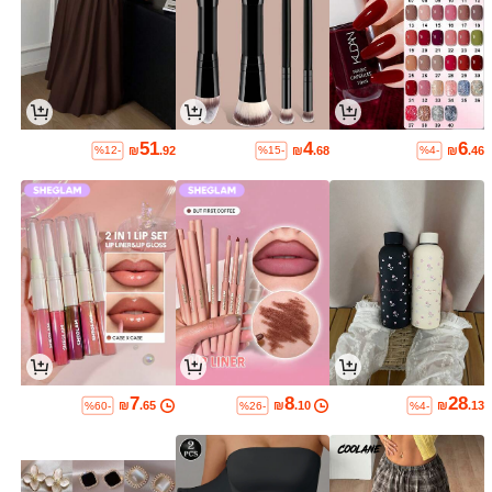
51
4
6
₪
.92
₪
.68
₪
.46
%12-
%15-
%4-
7
8
28
₪
.65
₪
.10
₪
.13
%60-
%26-
%4-