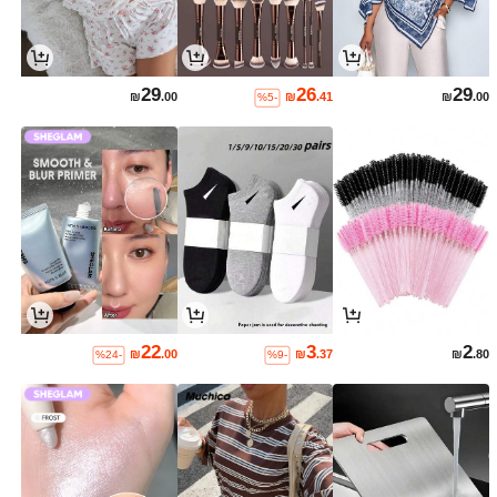
29
26
29
₪
.00
₪
.41
₪
.00
%5-
22
3
2
₪
.00
₪
.37
₪
.80
%24-
%9-