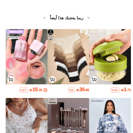
ربما يعجبك هذا أيضاً
15
35
1
₪
.30
₪
.88
₪
.71
%27-
%8-
%45-