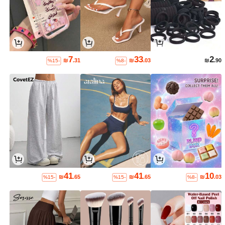
7
33
2
₪
.31
₪
.03
₪
.90
%15-
%8-
41
41
10
₪
.65
₪
.65
₪
.03
%15-
%15-
%8-