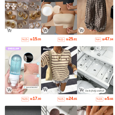
15
25
47
₪
.05
₪
.81
₪
.04
%15-
%11-
%4-
17
24
5
₪
.00
₪
.65
₪
.66
%23-
%15-
%18-