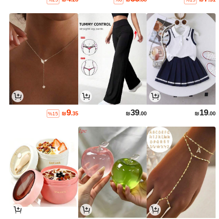
9
39
19
₪
.35
₪
.00
₪
.00
%15