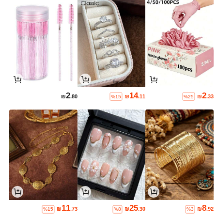
2
14
2
₪
.80
₪
.11
₪
.33
%15
%25
11
25
8
₪
.73
₪
.30
₪
.92
%15
%8
%3