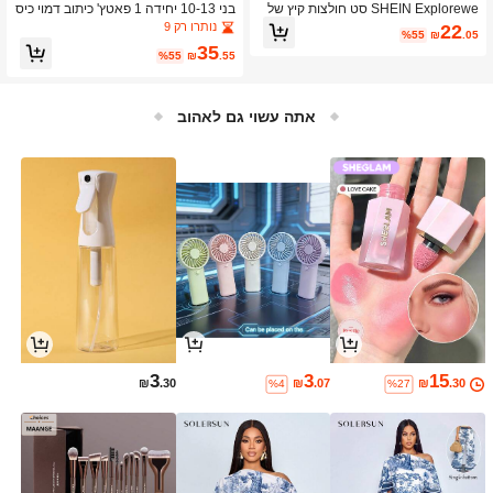
SHEIN Explorewe סט חולצות קיץ של
בני 10-13 יחידה 1 פאטץ' כיתוב דמוי כיס
מותג קז'ואל Tween Boy & מכנסיים קצר
ים ברדס & יחידה 1 סרבל אוברול
נותרו רק 9
22
%55
₪
.05
ים עם רצועות רופפות, משוחרר ונוח לפנא
35
י ולחופשה
%55
₪
.55
אתה עשוי גם לאהוב
3
3
15
₪
.30
₪
.07
₪
.30
%4
%27