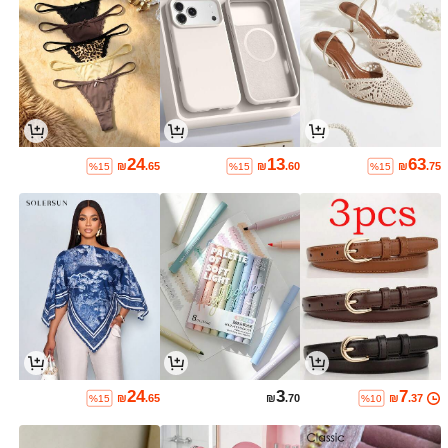
24
13
63
₪
.65
₪
.60
₪
.75
%15
%15
%15
24
3
7
₪
.65
₪
.70
₪
.37
%15
%10