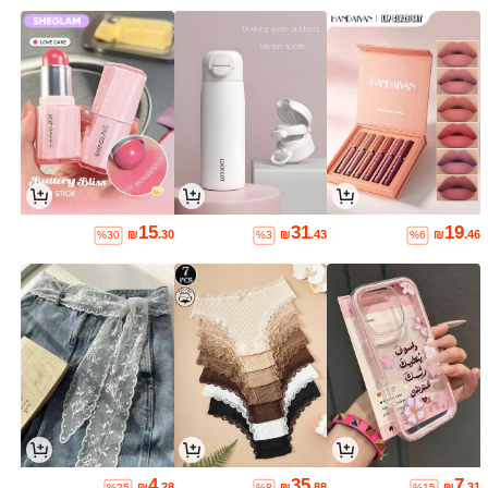
15
31
19
₪
.30
₪
.43
₪
.46
%30
%3
%6
4
35
7
₪
.28
₪
.88
₪
.31
%25
%8
%15