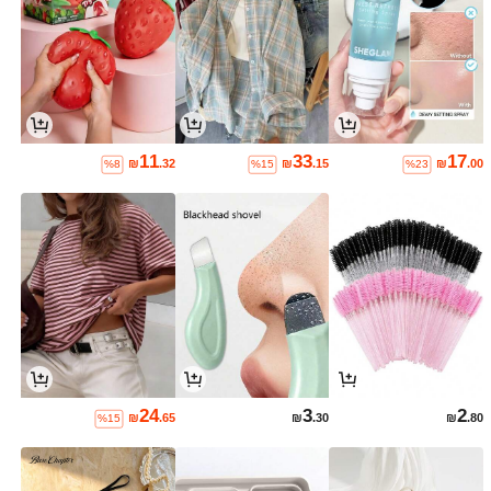
11
33
17
₪
.32
₪
.15
₪
.00
%8
%15
%23
24
3
2
₪
.65
₪
.30
₪
.80
%15