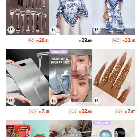
26
29
33
₪
.41
₪
.00
₪
.15
%5
%15
7
22
7
₪
.15
₪
.00
₪
.57
%35
%24
%15