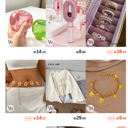
14
8
19
₪
.10
₪
.80
₪
.10
%4
14
29
9
₪
.11
₪
.00
₪
.44
%15
%15