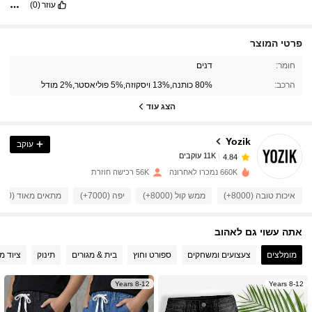
עוזר
(0)
פרטי המוצר
11K עוקבים
4.84
חומר:
דנים
הרכב:
80% כותנה,13% ויסקוזה,5% פוליאסטר,2% מודל
11K עוקבים
הצג עוד
4.84
Yozik
עוקב
11K עוקבים
4.84
x***h
שילם
לפני יום אחד
660K נמכרו לאחרונה
56K רכישה חוזרת
11K עוקבים
4.84
איכות טובה (8000+)
ממש קול (8000+)
יפה (7000+)
מתאים מאוד (3000+)
אתה עשוי גם לאהוב
11K עוקבים
4.84
מומלצים
צעצועים ומשחקים
ספורט וחוץ
בית & מגורים
תינוק
ציוד מ
11K עוקבים
4.84
8-12 Years
8-12 Years