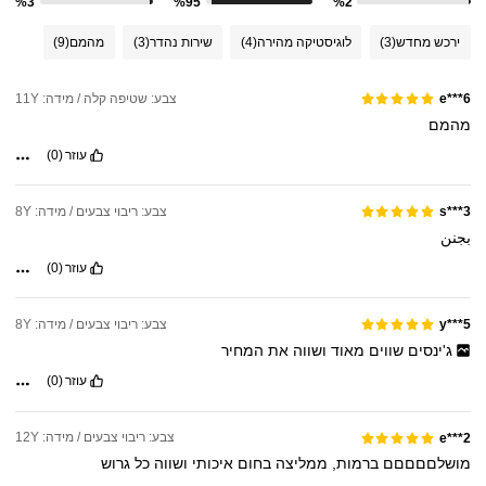
%3
%95
%2
ירכש מחדש
(3)
לוגיסטיקה מהירה
(4)
שירות נהדר
(3)
מהמם
(9)
צבע: שטיפה קלה / מידה: 11Y
e***6
מהמם
עוזר
(0)
צבע: ריבוי צבעים / מידה: 8Y
s***3
بجنن
עוזר
(0)
צבע: ריבוי צבעים / מידה: 8Y
y***5
ג'ינסים
שווים
מאוד
ושווה
את
המחיר
עוזר
(0)
צבע: ריבוי צבעים / מידה: 12Y
e***2
מושלםםםםם
ברמות,
ממליצה
בחום
איכותי
ושווה
כל
גרוש