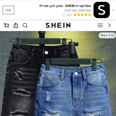
אפליקציית SHEIN - מוכן, הכן, סטייל!
×
קחו
שווה לנסות, שווה לקנות
(1,345)
8-12 Years