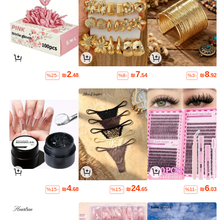
2
7
8
₪
.48
₪
.54
₪
.92
%25-
%8-
%3-
4
24
6
₪
.68
₪
.65
₪
.03
%15-
%15-
%11-