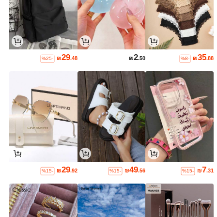
29
2
35
₪
.48
₪
.50
₪
.88
%25-
%8-
29
49
7
₪
.92
₪
.56
₪
.31
%15-
%15-
%15-