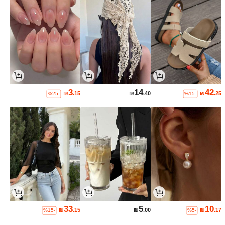
3
14
42
₪
.15
₪
.40
₪
.25
%25-
%15-
33
5
10
₪
.15
₪
.00
₪
.17
%15-
%5-