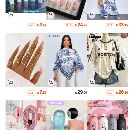
3
24
33
₪
.07
₪
.75
₪
.15
%4-
%10-
%15-
7
29
26
₪
.57
₪
.00
₪
.10
%15-
%10-