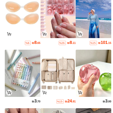
8
8
101
₪
.65
₪
.11
₪
.15
%8-
%26-
%15-
3
24
3
₪
.70
₪
.91
₪
.00
%15-