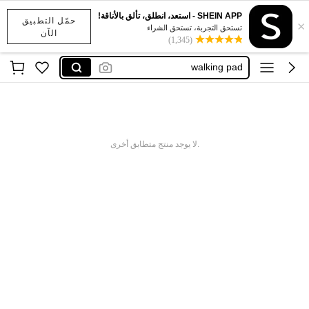
SHEIN APP - استعد، انطلق، تألق بالأناقة!
حمّل التطبيق
×
treadmill
تستحق التجربة، تستحق الشراء
الآن
(1,345)
اشياء رياضيه
walking pad
running machine
caminadora para ejercicio
treadmill
.لا يوجد منتج متطابق أخرى
اشياء رياضيه