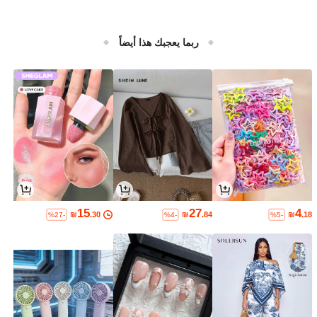
ربما يعجبك هذا أيضاً
15
27
4
₪
.30
₪
.84
₪
.18
%27-
%4-
%5-