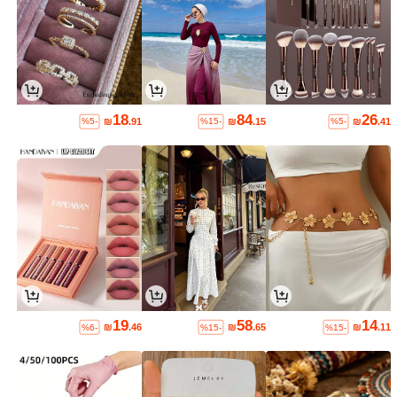
18
84
26
₪
.91
₪
.15
₪
.41
%5-
%15-
%5-
19
58
14
₪
.46
₪
.65
₪
.11
%6-
%15-
%15-