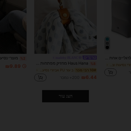
כרית מתנפחת לרגליים אחת עם שקית אחסון, ניפוח מופעל על ידי לחץ, קל משקל ומתקפל במיוחד, תמיכה נוחה לרגליים, מתאים לנסיעות במטוס, ברכב ובאוטובוס, חיוני לגברים ולנשים
madeby BLANC
%2
Haus Hana מחזיק מפתחות מעוצב מעור PU לצעיף וכפפות
%8
ב רגיל אביזרי נסיעות וציוד
₪9.89
ב עור PU אביזרי נסיעות וציוד
10# רבי מכר
₪6.44
200+ נמכר
הצג עור