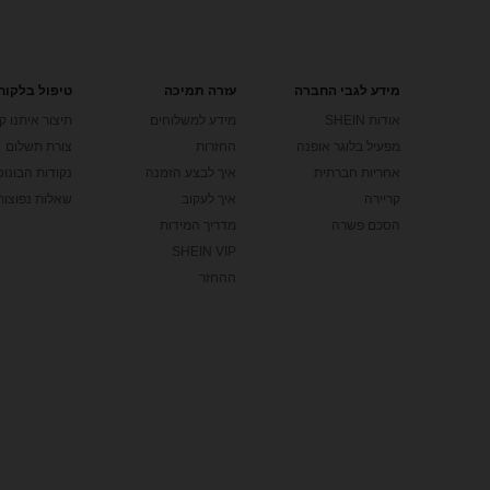
מידע לגבי החברה
עזרה תמיכה
טיפול בלקוח
אודות SHEIN
מידע למשלוחים
תיצור איתנו ק
מפעיל בלוגר אופנה
החזרות
צורת תשלום
אחריות חברתית
איך לבצע הזמנה
נקודות הבונוס של
קריירה
איך לעקוב
שאלות נפוצות
הסכם פשרה
מדריך המידות
SHEIN VIP
ההחזר