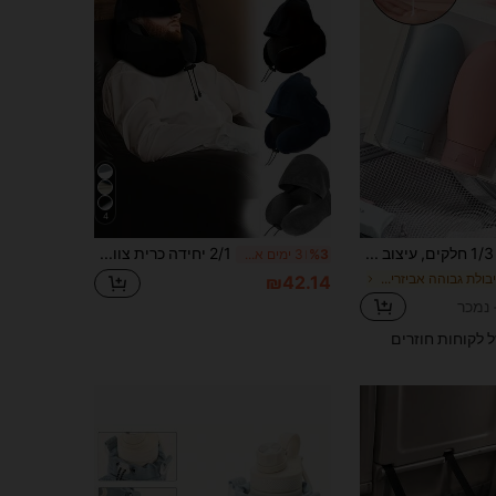
4
סט נסיעות 1/3 חלקים, עיצוב ללחיצה, נייד, חסין נזילות, ניתן לשימוש חוזר, ניתן למילוי, מיכלי קוסמטיקה, מתאים למוצרי טיפוח, שמפו, סבון גוף וקרם, פריט חיוני לנסיעות (כרטיס תווית חינם), אביזרי נסיעות, פריטים חיוניים לנסיעות, חופשת חוף, חופשת קיץ, ציוד לבית הספר, חזרה לבית הספר
2/1 יחידה כרית צוואר נסיעות בצורת U מתכווננת עם קפוצ'ון - עיצוב ארגונומי, בד פוליאסטר רך, ניתנת לשטיפה, זמינה במגוון צבעים, מתאימה לרכב, מטוס, משרד ושימוש חוץ - התאמה נוחה, מושלמת לנסיעות והרפיה
%3
3 ימים אחרונים
ב קיבולת גבוהה אביזרי נסיעות וציוד
₪42.14
ל לקוחות חוזרים