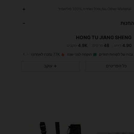
No Other Material,אוכל ושתייה,100% פוליאמיד
החנות
4.9K
48
4.90
HONG TU JIANG SHENG
4.9K
48
4.90
דירוג
פריטים
עוקבים
j***8
שילם
לפני יום אחד
גבוה של לקוחות חוזרים
הוקמה לפני שנה
77K נמכרו לאחרונה
4.9K
48
4.90
כל הפריטים
עוקב
4.9K
48
4.90
4.9K
48
4.90
4.9K
48
4.90
4.9K
48
4.90