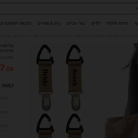
Use up and down arrow keys to חיפוש אחרון and לחפש ולמצוא. Press Enter to select.
וף
מידות גדולות
ילדים
בגדי גברים
בית & מגורים
הלבשה תחתונה ובג
/
יזרי נסיעה אחרים
קליפס לכ
מזוודות,
נסיעות 
1524465
לבית ה
7
.08
ITY
כמות
טקסט-ess01
טקסט-n01
טקסט-e01