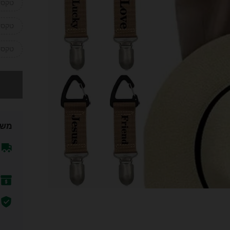
טקסט
טקסט 
טקסט-
מצטערים,
משל