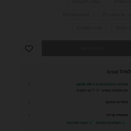
-אמא01
טקסט-Lucky01
- אל תיגע בי01
טקסט-אחות01
כלה01
מורה טקסט 01
 מוצר זה אזל
אזל מהמלאי
וח ל
Israel
משלוח חינם(הזמנות ≥ ₪35.00)
זמן אספקה ​​משוער:
7-11 ימי עסקים
החזרות בחינם
אבטחת קניות
תשלומים בטוחים
הגנת הפרטיות