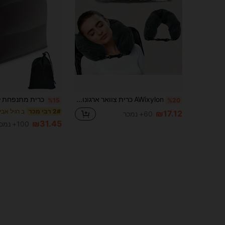
AWixylon כרית צוואר ארגונומית לנסיעות עם תיק אחסון - מחזיקה בגדים ל-2-3 ימים וחוסכת עלויות של מטען עודף משקל, עיצוב מתכוונן בעל קיבולת גבוהה למטוס, נוחות פוליאסטר רך קומפקטי ונייד חיוני נסיעות אביזרי נסיעות חובה נסיעות חופשת חוף חופשת קיץ אביזרי בית ספר חזרה לבית הספר ציוד
%15
%20
2# רבי מכר
₪17.12
60+ נמכר
₪31.45
100+ נמכר