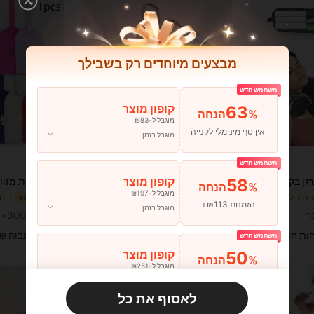
מבצעים מיוחדים רק בשבילך
משתמש חדש
63
קופון מוצר
%הנחה
מוגבל ל-₪83
אין סף מינימלי לקנייה
מוגבל בזמן
משתמש חדש
58
קופון מוצר
כרית נסיעות ומארגן בקיבולת גדולה - פוליאסטר אפור בהיר, פריט חיוני לנסיעות, נייד, קל משקל, עמיד, מסוגנן, לבית, לחוץ
מנעול שילוב 3 ספרות - מנעול מתכת פרימיום למזוודות, לוקרים בחדר כושר & תרמילים, אביזר נסיעה מאובטח עם עיצוב קומפקטי לציוד בית ספר
%15
%11
%הנחה
מוגבל ל-₪197
ב סַסגוֹנִיוּת ציוד למנוחת נסיעות
ב סַסגוֹנִיוּת מנעולי צופן
2# רבי מכר
3# רבי מכר
הזמנות ₪113+
מוגבל בזמן
₪4.09
70+ נמכר
₪5.19
300+ נמכר
משוער
חות חוזרים
שיעור גבוה ש
משתמש חדש
50
קופון מוצר
%הנחה
מוגבל ל-₪251
הזמנות ₪356+
מוגבל בזמן
לאסוף את כל
משתמש חדש