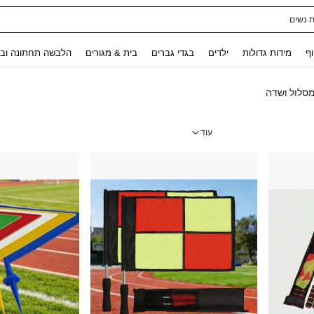
ת נשים
Use up and down arrow keys to חיפוש אחרון and לחפש ולמצוא. Press Enter to select.
וף
מידות גדולות
ילדים
בגדי גברים
בית & מגורים
הלבשה תחתונה ובג
מסלול ושדה
עוד