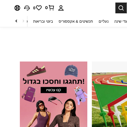
0
0
די שינה
נעליים
תכשיטים & אקססוריס
ביוטי ובריאות
טקסטיל לבית
ט