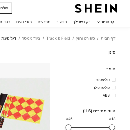
חולצו
 navigate search
קטגוריות
רק בשבילך
חדש ב
מבצעים
בגדי נשים
בגדי ח
דף הבית
ספורט וחוץ
Track & Field
ציוד ממסר
דגל פינת 
/
/
/
/
סינון
חומר
פוליאסטר
פוליפרופילן
ABS
טווח מחירים (ILS)
₪
46
₪
18