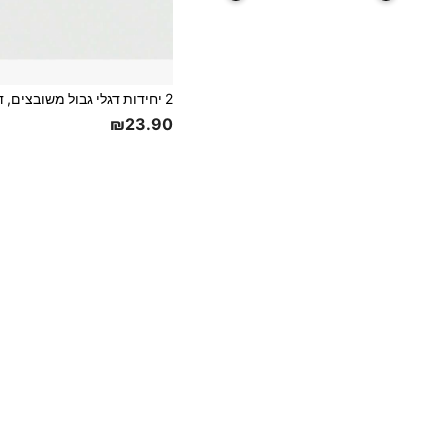
₪23.90