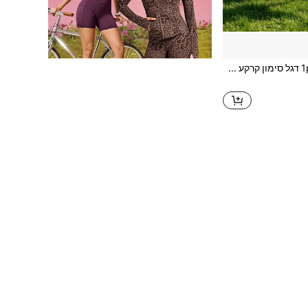
1pc דגל סימון קרקע מפלסטיק - דגל שילוט חוץ עם שיפוד. זהו דגל פינה מפלסטיק למגרשי ספורט, אביזר סימון סטנדרטי לכדורגל, הוקי ומגרשי ספורט אחרים, משמש בעיקר לסימון גבולות המגרש ומיקומי אזורי בעיטות פינה, עמיד מאוד, ניתן להשתמש בו כדגל שילוט לבניית צוות בחוץ, אירועי ספורט מהנים, רב-שימושי