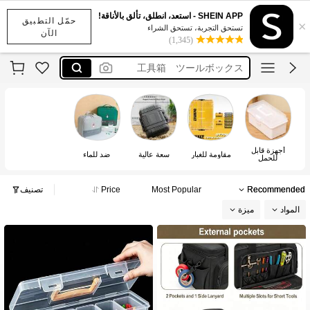
工具箱 ツール 収納 ボックス
SHEIN APP - استعد، انطلق، تألق بالأناقة!
حمّل التطبيق
×
工具収納
تستحق التجربة، تستحق الشراء
الآن
(1,345)
工具箱 ツールボックス
caja de herramienta
porta herramientas
工具箱 ツール 収納 ボックス
工具収納
أجهزة قابل
مقاومة للغبار
سعة عالية
ضد للماء
للحمل
Recommended
Most Popular
Price
تصنيف
المواد
ميزة