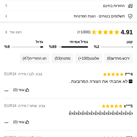
החזרות בחינם
תשלומים בטוחים · הגנת הפרטיות
4.91
(1000+)
הצג עוד
קטן
גודל אמיתי
גדול
%9
%89
%2
ירכש מחדש
(6)
אלגנט
(100+)
מתנה
(53)
חג ההודייה
(47)
צבע: לבן / מידה: EUR34
l***4
לא
אהבתי
את
הצורה
המרובעת..
עוזר
(0)
צבע: שחור / מידה: EUR34
s***5
👍👍👍👍👍👍👍👍👍👍👍👍👍👍👍
עוזר
(0)