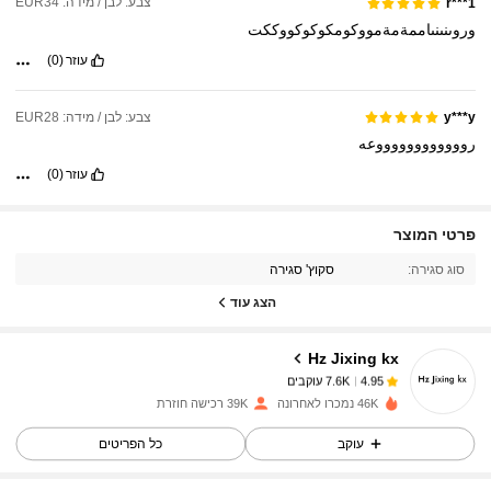
צבע: לבן / מידה: EUR34
r***1
وروىنىنىاممةمةمووكومكوكوكووككت
עוזר
(0)
צבע: לבן / מידה: EUR28
y***y
رووووووووووووعه
עוזר
(0)
7.6K עוקבים
4.95
פרטי המוצר
סוג סגירה:
סקוץ' סגירה
7.6K עוקבים
4.95
הצג עוד
Hz Jixing kx
7.6K עוקבים
4.95
b***f
שילם
לפני יום אחד
46K נמכרו לאחרונה
39K רכישה חוזרת
עוקב
כל הפריטים
7.6K עוקבים
4.95