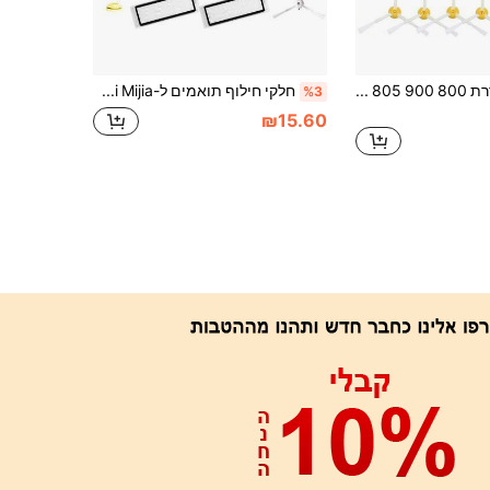
עבור iRobot סדרת 800 900 805 860 864 865 866 870 871 880 885 886 890 891 896 960 961 964 966 980 990 שואב אבק רובוטי מסנני HEPA ערכת מברשות חלקי חילוף למברשת צד ראשית
חלקי חילוף תואמים ל-Roborock S5,S5MAX,S6,S6MAX,S50,E4,S6 PURE,E5,S51,S52,S55,E2,E3,E5 E20 E25 E35 S50 S65 Xiao Mi Mijia רובוט ואקום,אביזרים נשלף,אביזרים מברשת, מסנן, בד מגב ומברשת ראשית כיסוי.
%3
₪15.60
אפליקציה