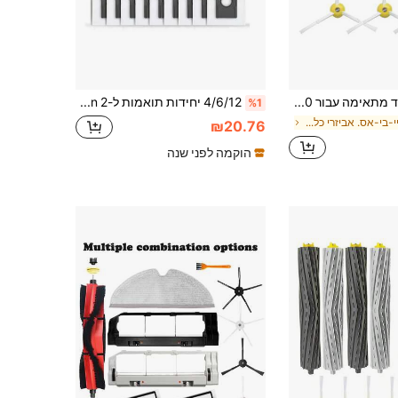
מברשת צד מתאימה עבור IRobot Roomba 500 600 700 800 900 סדרה, אביזרים 510 530 532 540 545 550 560 562 564 570 580 600 620 630 5 619 0 780 790 860 880 890 891 895 960 980 981 985 שואב אבק.
4/6/12 יחידות תואמות ל-Dreame X40 Ultra/X50 Ultra/Mova E30 Ultra/X40 Pro/X30 Pro Ultra/X30 Pro Plus L10s Pro Ultra L10 S Ultra Gen 2, שקיות אבק גדולות 3.2 ליטר, שקיות אבק חד פעמיות אטומות בעלות ארבע שכבות
%1
ב איי-בי-אס. אביזרי כלים
₪20.76
הוקמה לפני שנה