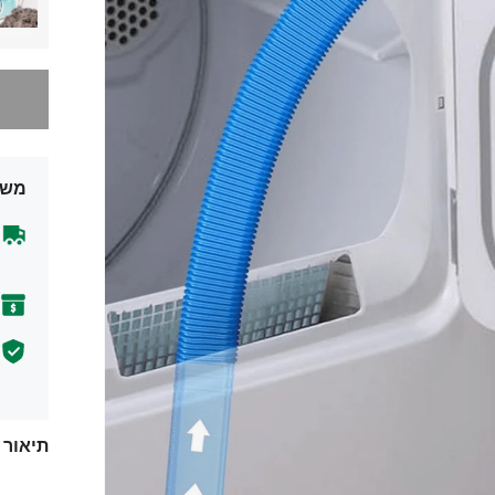
מצטערים,
משל
תיאור