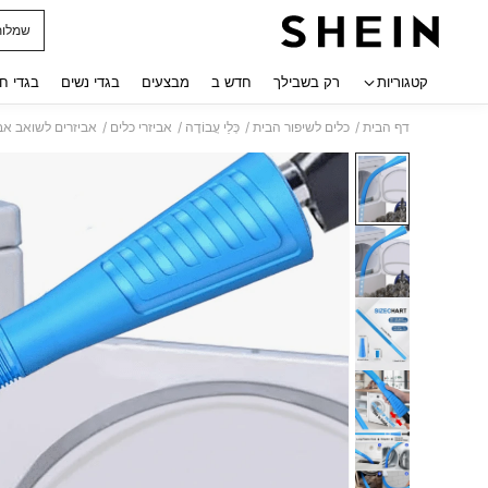
שמלות
 navigate search
קטגוריות
רק בשבילך
חדש ב
מבצעים
בגדי נשים
בגדי ח
/
/
/
/
דף הבית
כלים לשיפור הבית
כְּלֵי עֲבוֹדָה
אביזרי כלים
אביזרים לשואב אב