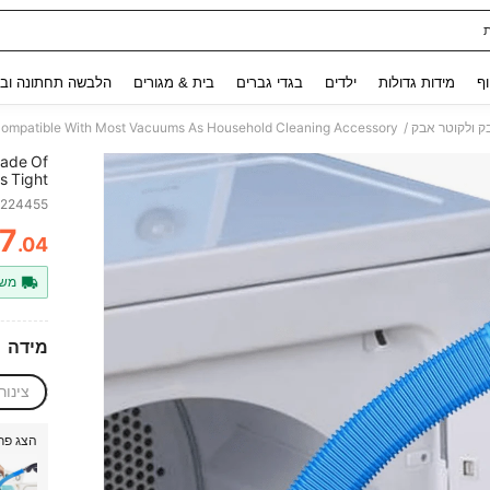
Use up and down arrow keys to חיפוש אחרון and לחפש ולמצוא. Press Enter to select.
וף
מידות גדולות
ילדים
בגדי גברים
בית & מגורים
הלבשה תחתונה ובג
/
ק ולקוטר אבק
Made Of
s Tight
th Most
7224455
essory.
7
.04
ITY
משל
מידה
צינור
הצג פרי