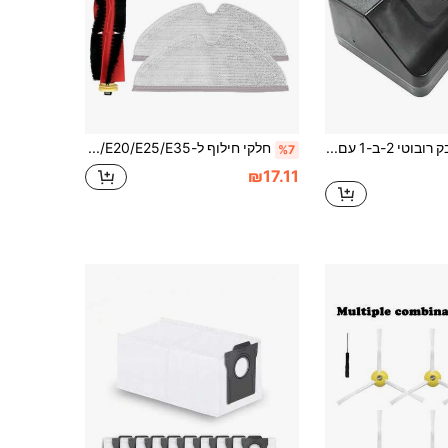
1 מארז שואב אבק רובוטי 2-ב-1 עם מיכל מים ותא אבק, תואם ל- Mop/Mop Pro/Mop 2S S10 S12 T12 B106GL V2 SE STYJ02YM, 1 תא אבק, ערכת אביזרים חלופית לשואב אבק רובוטי, אביזרים לשואבי אבק רובוטיים
חלקי חילוף ל-Xiao Mi Mijia Roborock S4/S4 Max S5/S5 Max/S6/S6 Pure/S6 MaxV/S50/S65/E2/E3/E4/E5/E20/E25/E35 שואב אבק,אביזרים מברשת ראשית/מברשת רולר, מברשת קלה,/מברשת צדדי,MCon Brush.
%7
₪17.11