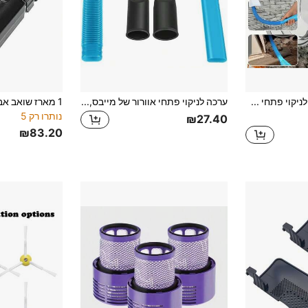
ערכה לניקוי פתחי אוורור בשואב, צינור שואב לפתחי אוורור של מייבש, מסיר סיבים
ערכה לניקוי פתחי אוורור של מייבס, צינור שואב גמיש שטוח באורך 80 ס"מ עם מתאמים 35 מ"מ ו-38 מ"מ, מסיר סיבים למייבס עבור רוב השואבים, מנקה צינור פליטה של מייבס לבטיחות מאש למקומות צפופים
נותרו רק 5
₪27.40
₪83.20