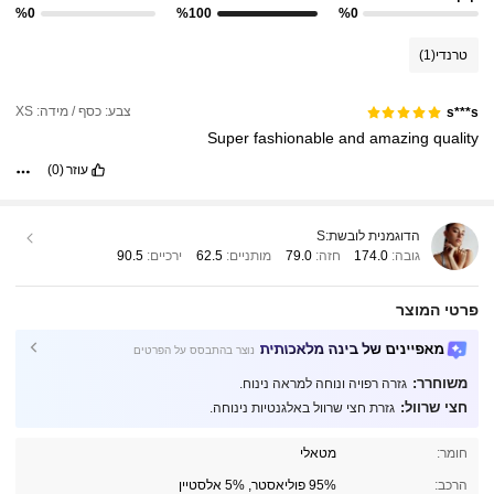
%0
%100
%0
טרנדי
(1)
צבע: כסף / מידה: XS
s***s
Super
fashionable
and
amazing
quality
עוזר
(0)
הדוגמנית לובשת:
S
גובה:
174.0
חזה:
79.0
מותניים:
62.5
ירכיים:
90.5
פרטי המוצר
מאפיינים של בינה מלאכותית
נוצר בהתבסס על הפרטים
משוחרר:
גזרה רפויה ונוחה למראה נינוח.
חצי שרוול:
גזרת חצי שרוול באלגנטיות נינוחה.
חומר:
מטאלי
4.3M עוקבים
4.85
הרכב:
95% פוליאסטר, 5% אלסטיין