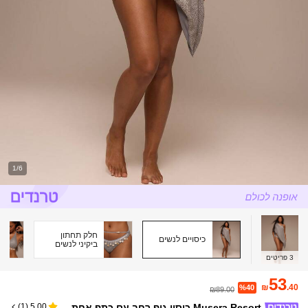
1/6
חלק תחתון
כיסויים לנשים
ביקיני לנשים
3
פריטים
53
₪
.40
%40
₪89.00
Musera Resort כיסוי גוף רחב עם כתף אחת,
)
1
(
5.00