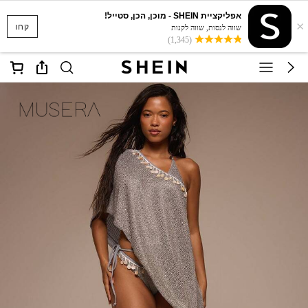
אפליקציית SHEIN - מוכן, הכן, סטייל!
×
קחו
שווה לנסות, שווה לקנות
(1,345)