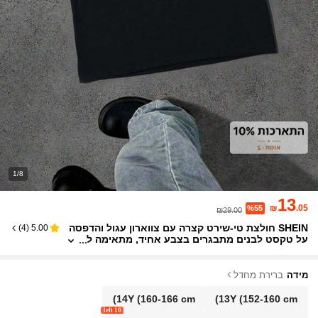
1/8
13
₪
.05
%55
₪29.00
SHEIN חולצת טי-שירט קצרה עם צווארון עגול והדפסה
)
4
(
5.00
על טקסט לבנים מתבגרים בצבע אחיד, מתאימה ל
נסיעות, בית ספר, קז'ואל, טיולים, ספורט, אביב/קי
ץ
מידה
ברירת מחדל
14Y
(160-166 cm)
13Y
(152-160 cm)
10 left