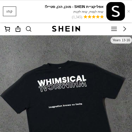
אפליקציית SHEIN - מוכן, הכן, סטייל!
×
קחו
שווה לנסות, שווה לקנות
(1,345)
13-16 Years