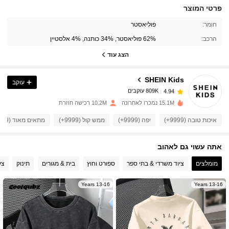
פרטי המוצר
חומר:
פוליאסטר
809K עוקבים
4.94
הרכב:
62% פוליאסטר, 34% כותנה, 4% אלסטיין
הצג עוד
809K עוקבים
4.94
SHEIN Kids
עוקב
809K עוקבים
4.94
15.1M נמכרו לאחרונה
10.2M רכישה חוזרת
איכות טובה (9999+)
יפה (9999+)
ממש קול (9999+)
מתאים מאוד (9999+)
809K עוקבים
4.94
אתה עשוי גם לאהוב
809K עוקבים
4.94
מומלצים
ציוד משרדי & בתי ספר
ספורט וחוץ
בית & מגורים
תינוק
צע
13-16 Years
13-16 Years
809K עוקבים
4.94
809K עוקבים
4.94