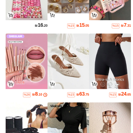
16
15
7
₪
.20
₪
.05
₪
.31
%15
%15
8
63
24
₪
.10
₪
.75
₪
.65
%26
%15
%15