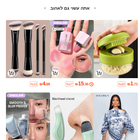
אתה עשוי גם לאהוב
4
15
1
₪
.68
₪
.30
₪
.71
%15
%27
%45