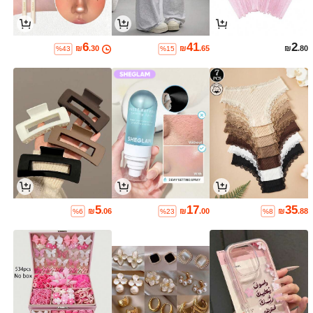
6
41
2
₪
.30
₪
.65
₪
.80
%43
%15
5
17
35
₪
.06
₪
.00
₪
.88
%6
%23
%8