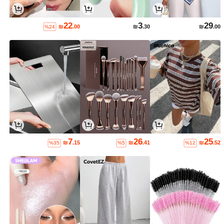
22
3
29
₪
.00
₪
.30
₪
.00
%24
7
26
25
₪
.15
₪
.41
₪
.52
%35
%5
%12