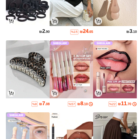
2
24
3
₪
.90
₪
.65
₪
.10
%15
7
8
11
₪
.08
₪
.10
₪
.70
%8
%57
%22