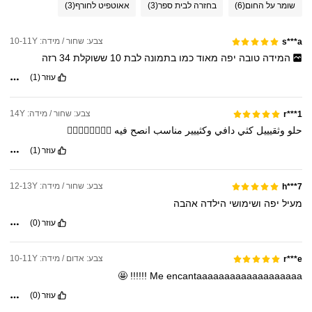
שומר על החום
(6)
בחזרה לבית ספר
(3)
אאוטפיט לחורף
(3)
צבע: שחור / מידה: 10-11Y
s***a
המידה
טובה
יפה
מאוד
כמו
בתמונה
לבת
10
ששוקלת
34
רזה
עוזר
(1)
צבע: שחור / מידה: 14Y
r***1
حلو
وثقيييل
كثي
دافي
وكثييير
مناسب
انصح
فيه
👌🏼👌🏼👌🏼👌🏼
עוזר
(1)
צבע: שחור / מידה: 12-13Y
h***7
מעיל
יפה
ושימושי
הילדה
אהבה
עוזר
(0)
צבע: אדום / מידה: 10-11Y
r***e
🤩
!!!!!!
Me
encantaaaaaaaaaaaaaaaaaaa
עוזר
(0)