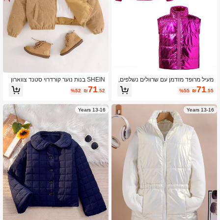
מעיל מרופד מזדמן עם שרוולים נשלפים,
SHEIN בנות נוער קורדרוי סטנד צווארון
סגנון פשוט רב-תכליתי של נערות נוער
מעובה מז'קט משוחרר
71
71
%52
₪
.52
%55
₪
.55
13-16 Years
13-16 Years