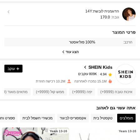
הדוגמנית לובשת:
14Y
גובה:
170.0
פרטי המוצר
809K עוקבים
4.94
הרכב:
100% פוליאסטר
הצג עוד
809K עוקבים
4.94
SHEIN Kids
עוקב
809K עוקבים
4.94
m***3
שילם
לפני יום אחד
15.1M נמכרו לאחרונה
10.2M רכישה חוזרת
איכות טובה (9999+)
יפה (9999+)
ממש קול (9999+)
מתאים מאוד (9999+)
809K עוקבים
4.94
אתה עשוי גם לאהוב
809K עוקבים
4.94
מומלצים
טקסטיל בית
אקססוריס לביגוד
מכשירי חשמל לבית
ספורט וחו
13-16 Years
13-16 Years
809K עוקבים
4.94