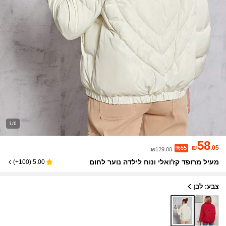
1/6
58
₪
.05
%55
₪129.00
מעיל מרופד קז'ואלי ונוח לילדה נוער לחום
)
100+
(
5.00
צבע: לבן