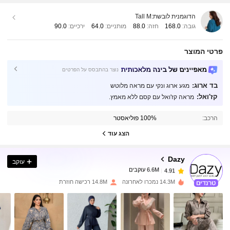
הדוגמנית לובשת:
Tall M
גובה:
168.0
חזה:
88.0
מותניים:
64.0
ירכיים:
90.0
פרטי המוצר
מאפיינים של בינה מלאכותית
נוצר בהתבסס על הפרטים
בד ארוג:
מגע ארוג ונקי עם מראה מלוטש
קז'ואל:
מראה קז'ואל עם קסם ללא מאמץ.
6.6M עוקבים
4.91
הרכב:
100% פוליאסטר
6.6M עוקבים
4.91
הצג עוד
Dazy
עוקב
6.6M עוקבים
4.91
k***7
שילם
לפני יום אחד
14.3M נמכרו לאחרונה
14.8M רכישה חוזרת
6.6M עוקבים
4.91
6.6M עוקבים
4.91