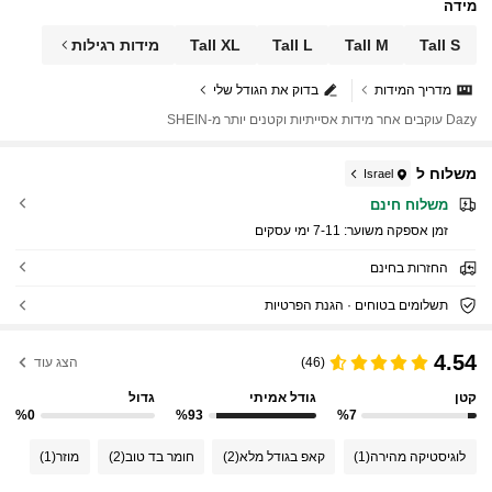
מידה
Tall S
Tall M
Tall L
Tall XL
מידות רגילות
מדריך המידות
בדוק את הגודל שלי
Dazy עוקבים אחר מידות אסייתיות וקטנים יותר מ-SHEIN
משלוח ל
Israel
משלוח חינם
זמן אספקה ​​משוער:
7-11 ימי עסקים
החזרות בחינם
תשלומים בטוחים · הגנת הפרטיות
4.54
(46)
הצג עוד
קטן
גודל אמיתי
גדול
%0
%93
%7
לוגיסטיקה מהירה
(1)
קאפ בגודל מלא
(2)
חומר בד טוב
(2)
מוזר
(1)