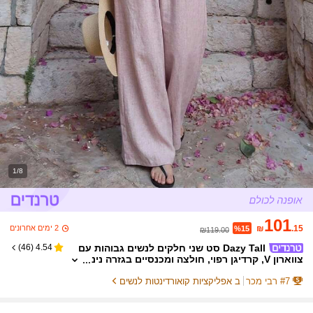
1/8
101
2 ימים אחרונים
₪
.15
%15
₪119.00
Dazy Tall סט שני חלקים לנשים גבוהות עם
)
46
(
4.54
צווארון V, קרדיגן רפוי, חולצה ומכנסיים בגזרה נינ
וחה, סטים אלגנטיים וקז'ואל לאונג' לנשים
7
#
רבי מכר
ב אפליקציות קואורדינטות לנשים