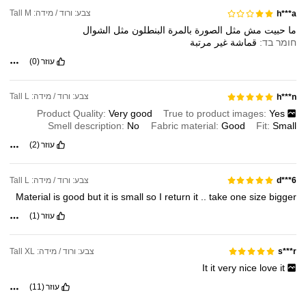
צבע: ורוד / מידה: Tall M
h***a
ما
حبيت
مش
مثل
الصورة
بالمرة
البنطلون
مثل
الشوال
חומר בד:
قماشة
غير
مرتبة
עוזר
(0)
צבע: ורוד / מידה: Tall L
h***n
Product Quality:
Very
good
True to product images:
Yes
Smell description:
No
Fabric material:
Good
Fit:
Small
עוזר
(2)
צבע: ורוד / מידה: Tall L
d***6
Material
is
good
but
it
is
small
so
I
return
it
..
take
one
size
bigger
עוזר
(1)
צבע: ורוד / מידה: Tall XL
s***r
It
it
very
nice
love
it
עוזר
(11)