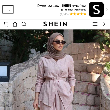
אפליקציית SHEIN - מוכן, הכן, סטייל!
×
קחו
שווה לנסות, שווה לקנות
(1,345)