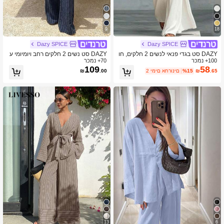
9
18
Dazy SPICE
Dazy SPICE
DAZY סט בגדי פנאי לנשים 2 חלקים, חו
DAZY סט נשים 2 חלקים רחב ויומיומי ע
100+ נמכר
לצה בגזרה רפויה וטופ לבן זרימתי, בגדים
70+ נמכר
ם פסים, סתיו/חורף חדש
דקים לאביב/קיץ
109
58
.65
₪
%15
2 ימים אחרונים
.00
₪
13
6